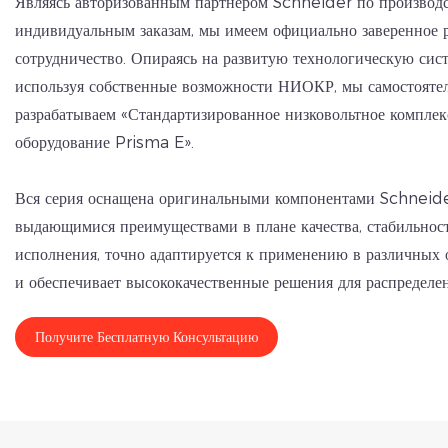
Являясь авторизованным партнёром Schneider по производ
индивидуальным заказам, мы имеем официально заверенное 
сотрудничество. Опираясь на развитую технологическую си
используя собственные возможности НИОКР, мы самостояте
разрабатываем «Стандартизированное низковольтное комплек
оборудование Prisma E».
Вся серия оснащена оригинальными компонентами Schneide
выдающимися преимуществами в плане качества, стабильнос
исполнения, точно адаптируется к применению в различных
и обеспечивает высококачественные решения для распределен
Получите Бесплатную Консультацию