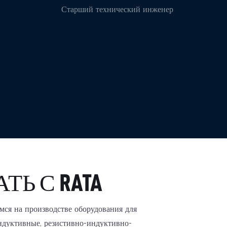
Старший технический инженер
Ь С RATA
мся на производстве оборудования для
индуктивные, резистивно-индуктивно-