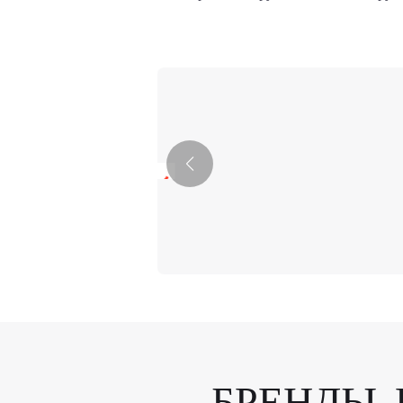
 услуги для
лтинг и
, производство
ку и отладку,
ие. Создав
ы
е руководство
ическое
ивность
 Мы стремимся
БРЕНДЫ,
ных регионах