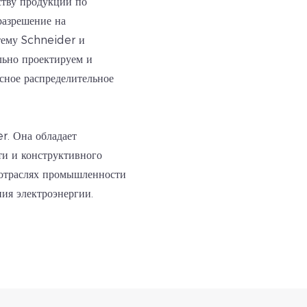
ству продукции по
разрешение на
стему Schneider и
льно проектируем и
сное распределительное
r. Она обладает
ти и конструктивного
 отраслях промышленности
ия электроэнергии.