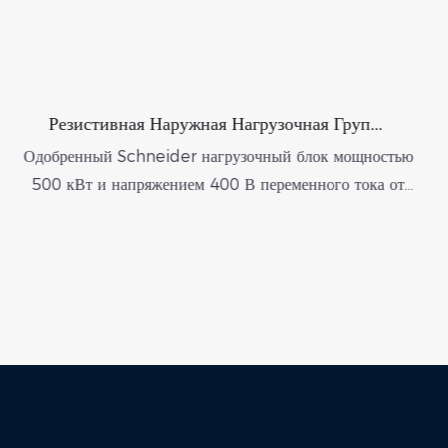
уппа
Авторизованный Schneider Портати
Внутренний Нагрузочный Блок
ощностью
Компания Rata производит стандартизиров
тока от
низковольтное комплектное распределитель
ется
оборудование Prisma E.
ной