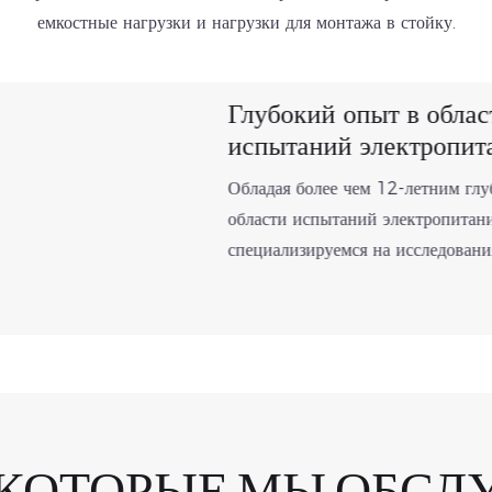
емкостные нагрузки и нагрузки для монтажа в стойку.
Глубокий опыт в облас
испытаний электропит
Обладая более чем 12-летним гл
области испытаний электропитан
специализируемся на исследования
производстве высоковольтных и 
Читать далее &gt;
нагрузочных батарей, накопив о
области технологий моделировани
фреймворков решений. Будучи пи
создании комплексной системы в
низковольтных нагрузочных батар
решения обслуживают важнейшие 
 КОТОРЫЕ МЫ ОБС