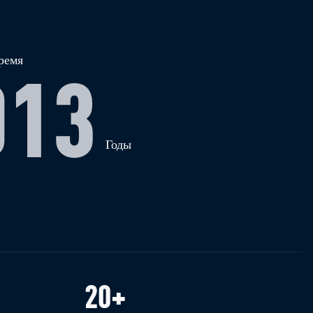
ремя
013
Годы
20
+