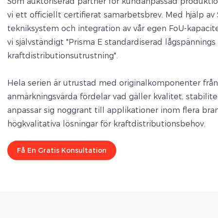
Som auktoriserad partner för kundanpassad produktion
vi ett officiellt certifierat samarbetsbrev. Med hjälp 
tekniksystem och integration av vår egen FoU-kapacite
vi självständigt "Prisma E standardiserad lågspänning
kraftdistributionsutrustning".
Hela serien är utrustad med originalkomponenter från
anmärkningsvärda fördelar vad gäller kvalitet, stabilite
anpassar sig noggrant till applikationer inom flera br
högkvalitativa lösningar för kraftdistributionsbehov.
Få En Gratis Konsultation