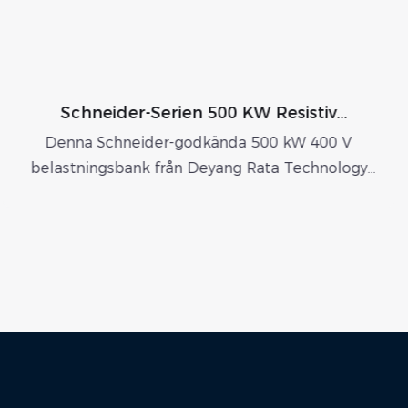
Schneider-Serien 500 KW Resistiv
Lastbank För Utomhusbruk
Denna Schneider-godkända 500 kW 400 V
Ra
elastningsbank från Deyang Rata Technology
låg
., Ltd. är en idealisk lösning för tillförlitlig och
exakt balansering av elnätet.