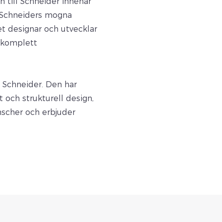
 till Schneider innehar
av Schneiders mogna
t designar och utvecklar
s komplett
 Schneider. Den har
t och strukturell design,
anscher och erbjuder