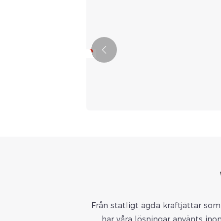
 tjänster
assad
ökning,
m att
nism stöder
distans,
k utbildning,
nder. Vi
 i olika
seffektiv
Från statligt ägda kraftjättar so
icesupport.
har våra lösningar använts ino