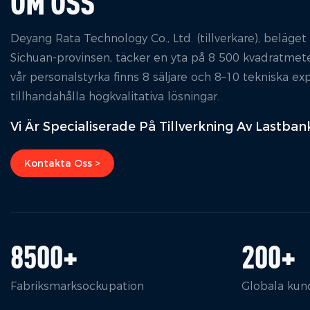
OM OSS
Deyang Rata Technology Co., Ltd. (tillverkare), beläget
Sichuan-provinsen, täcker en yta på 8 500 kvadratmete
vår personalstyrka finns 8 säljare och 8–10 tekniska ex
tillhandahålla högkvalitativa lösningar.
Vi Är Specialiserade På Tillverkning Av Lastba
Kontakta Oss >
8500
+
200
+
Fabriksmarksockupation
Globala kun