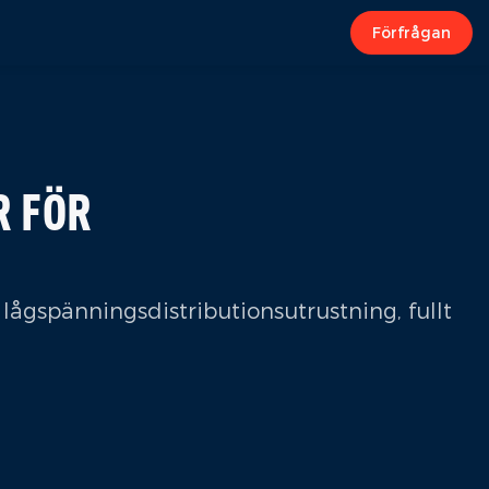
Förfrågan
R FÖR
lågspänningsdistributionsutrustning, fullt