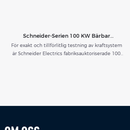
Schneider-Serien 100 KW Bärbar
Resistiv Lastbank
ör exakt och tillförlitlig testning av kraftsystem
F
är Schneider Electrics fabriksauktoriserade 100
k
W 400 V resistiva lastbank en utmärkt lösning.
e
Te