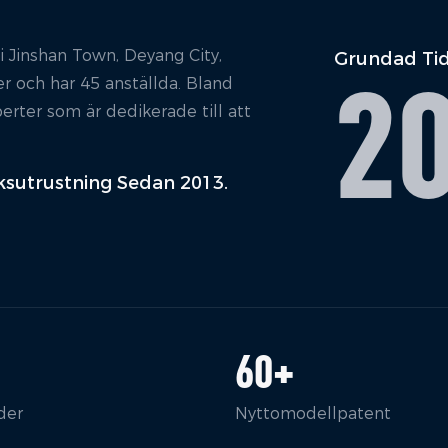
 i Jinshan Town, Deyang City,
Grundad Ti
2
r och har 45 anställda. Bland
perter som är dedikerade till att
nksutrustning Sedan 2013.
60
+
der
Nyttomodellpatent