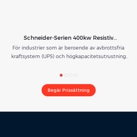
Schneider-Serien 400kw Resistiv
Inomhuslastbank
ör industrier som är beroende av avbrottsfria
raftsystem (UPS) och högkapacitetsutrustning
b
rbjuder den Schneider-godkända 400 kW 400
Co
VAC inomhuslastbanken från Deyang Rata
chnology Co., Ltd. oöverträffad testprestanda.
Begär Prissättning