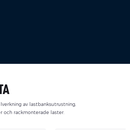
TA
illverkning av lastbanksutrustning,
ster och rackmonterade laster.