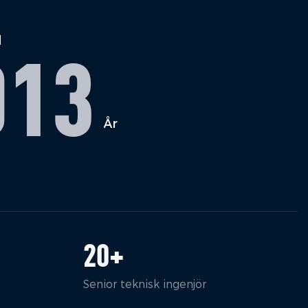
d
013
År
20
+
Senior teknisk ingenjör