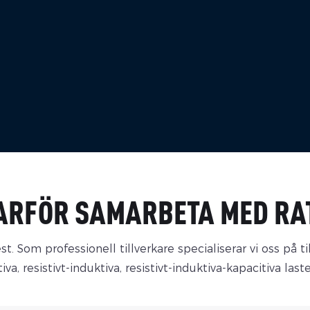
ARFÖR SAMARBETA MED RA
st. Som professionell tillverkare specialiserar vi oss på t
tiva, resistivt-induktiva, resistivt-induktiva-kapacitiva la