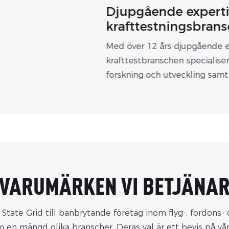
Djupgående expert
krafttestningsbran
Med över 12 års djupgående e
krafttestbranschen specialiser
forskning och utveckling samt 
hög-/lågspänningslastbanker, 
Läs mer &gt;
omfattande reserver inom
lastsimuleringsteknik och lös
Och som pionjärer inom att et
komplett produktsystem för
hög-/lågspänningslastbanker b
lösningar kritiska sektorer, ink
VARUMÄRKEN VI BETJÄNA
energi, kraftbolag, datacenter
flygindustrin. Vi utmärker oss i
m State Grid till banbrytande företag inom flyg-, fordon
testlösningar för flera scenari
m en mängd olika branscher. Deras val är ett bevis på v