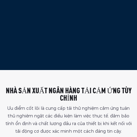
NHÀ SẢN XUẤT
NGÂN HÀNG TẢI CẢM ỨNG TÙY
CHỈNH
Ưu điểm cốt lõi là cung cấp tải thử nghiệm cảm ứng tuân
thủ nghiêm ngặt các điều kiện làm việc thực tế, đảm bảo
tính ổn định và chất lượng đầu ra của thiết bị khi kết nối với
tải động cơ được xác minh một cách đáng tin cậy.