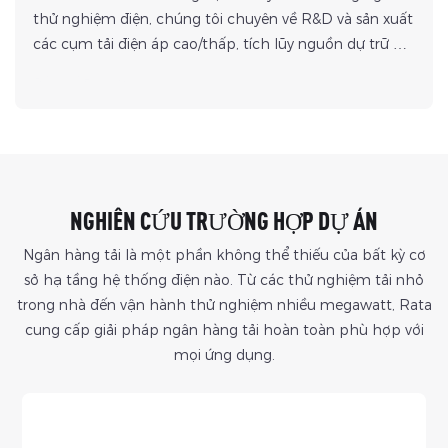
thử nghiệm điện, chúng tôi chuyên về R&D và sản xuất
các cụm tải điện áp cao/thấp, tích lũy nguồn dự trữ dồi
dào về công nghệ mô phỏng tải và khung giải pháp.
Đọc thêm &gt;
Là đơn vị tiên phong trong việc thiết lập hệ thống sản
phẩm cụm tải điện áp cao/thấp hoàn chỉnh, các giải
pháp của chúng tôi phục vụ các lĩnh vực quan trọng
bao gồm hàng hải, năng lượng mới, công ty điện lực,
trung tâm dữ liệu và hàng không vũ trụ. Chúng tôi nổi
NGHIÊN CỨU TRƯỜNG HỢP DỰ ÁN
trội trong việc triển khai các giải pháp thử nghiệm đa
tình huống, tận dụng các năng lực hàng đầu trong
Ngân hàng tải là một phần không thể thiếu của bất kỳ cơ
ngành để đáp ứng các nhu cầu thử nghiệm điện năng
sở hạ tầng hệ thống điện nào. Từ các thử nghiệm tải nhỏ
phức tạp trên nhiều ứng dụng khác nhau.
trong nhà đến vận hành thử nghiệm nhiều megawatt, Rata
cung cấp giải pháp ngân hàng tải hoàn toàn phù hợp với
mọi ứng dụng.