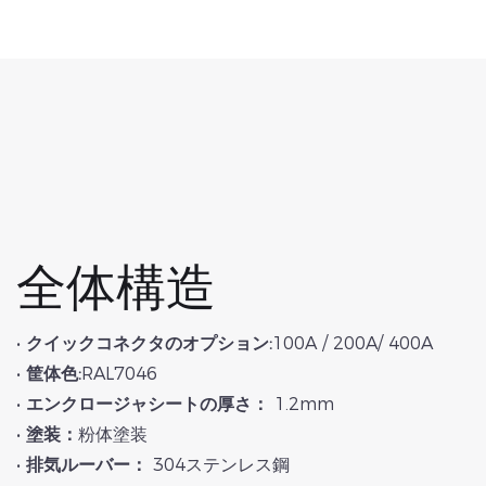
全体構造
•
クイックコネクタのオプション:
100A / 200A/ 400A
•
筐体色:
RAL7046
•
エンクロージャシートの厚さ：
1.2mm
•
塗装：
粉体塗装
•
排気ルーバー：
304ステンレス鋼