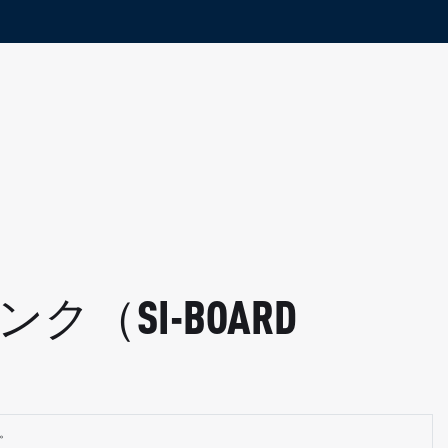
（SI-BOARD
W。