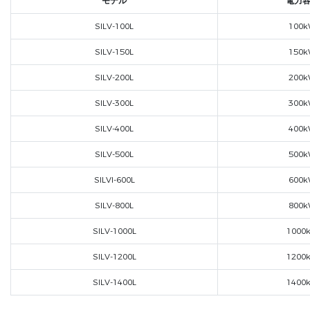
モデル
電力
SILV-100L
100
SILV-150L
150
SILV-200L
200
SILV-300L
300
SILV-400L
400
SILV-500L
500
SILVI-600L
600
SILV-800L
800
SILV-1000L
1000
SILV-1200L
1200
SILV-1400L
1400