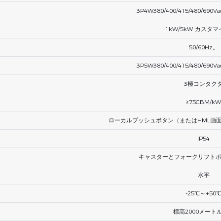
3P4W380/400/415/480/6
1kW/5kW カスタ
50/60Hz。
3P5W380/400/415/480/6
3極コンタク
≥75CBM/kW
ローカルプッシュボタン（またはHML画面
IP54
キャスターとフォークリフト
水平
-25℃～+50
標高2000メート