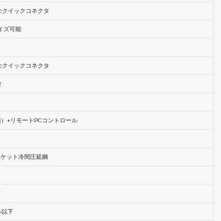
90Vacクイックコネクタ
マイズ可能
90Vacクイックコネクタ
タ
）+リモートPCコントロール
ポケット冷間圧延鋼
℃
ル以下