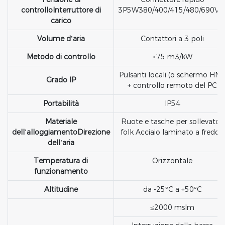
controlloInterruttore di
3P5W380/400/415/480/690Va
carico
Volume d'aria
Contattori a 3 poli
Metodo di controllo
≥75 m3/kW
Pulsanti locali (o schermo HMl
Grado IP
+ controllo remoto del PC
Portabilità
IP54
Materiale
Ruote e tasche per sollevatori
dell'alloggiamentoDirezione
folk Acciaio laminato a freddo
dell'aria
Temperatura di
Orizzontale
funzionamento
Altitudine
da -25°C a +50°C
≤2000 mslm