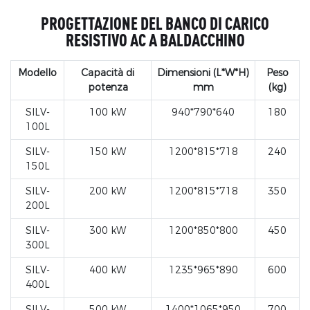
PROGETTAZIONE DEL BANCO DI CARICO
RESISTIVO AC A BALDACCHINO
Modello
Capacità di
Dimensioni (L*W*H)
Peso
potenza
mm
(kg)
SILV-
100 kW
940*790*640
180
100L
SILV-
150 kW
1200*815*718
240
150L
SILV-
200 kW
1200*815*718
350
200L
SILV-
300 kW
1200*850*800
450
300L
SILV-
400 kW
1235*965*890
600
400L
SILV-
500 kW
1400*1065*950
700