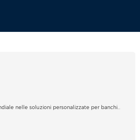
diale nelle soluzioni personalizzate per banchi
 di Rata risiede nella creazione di soluzioni di
tazione personalizzate e ad alta precisione per
gia del suo reattore principale e alla tecnologia