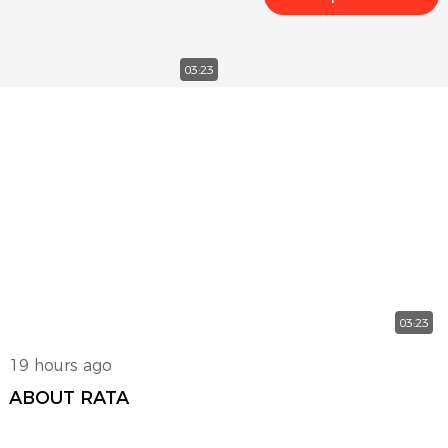
dell'induttore principa
dei test in certezza op
proteggono i data cente
03:23
verso l'energia verde e 
abbiamo fornito servizi
clienti professionali in
Schneider garantiscono 
Reactivie sviluppata i
una precisione a livello
degli errori richiesto da
03:23
19 hours ago
ABOUT RATA