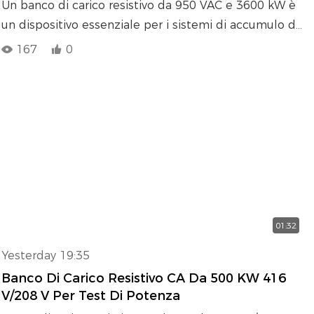
Un banco di carico resistivo da 950 VAC e 3600 kW è
un dispositivo essenziale per i sistemi di accumulo di
energia su larga scala, in particolare per i test di
167
0
scarica a piena potenza dei pacchi batteria
configurati con PCS (Power Conversion System).
Integrato nella piattaforma di test, il banco di carico
simula il consumo elettrico reale e consente agli
operatori di verificare in sicurezza le prestazioni del
sistema in condizioni controllate e ripetibili.
01:32
Yesterday 19:35
Banco Di Carico Resistivo CA Da 500 KW 416
V/208 V Per Test Di Potenza