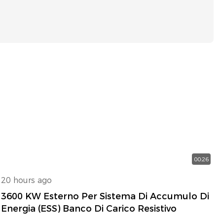
le ReactiA, Rite-Hite trasforma le complesse sfide
erativa. I banchi di carico che realizziamo
r di supercalcolo, favoriscono la transizione
funzionano in ambienti industriali difficili. Ad oggi
 di protezione dell'alimentazione elettrica a
 36 paesi e 8 categorie. Le certificazioni Siemens e
la qualità. L'esclusiva tecnologia di induttore
nternamente è dedicata al settore che richiede
 di micron. Che si tratti del controllo assoluto
i test militari o dell'interferenza
00:26
20 hours ago
3600 KW Esterno Per Sistema Di Accumulo Di
Energia (ESS) Banco Di Carico Resistivo