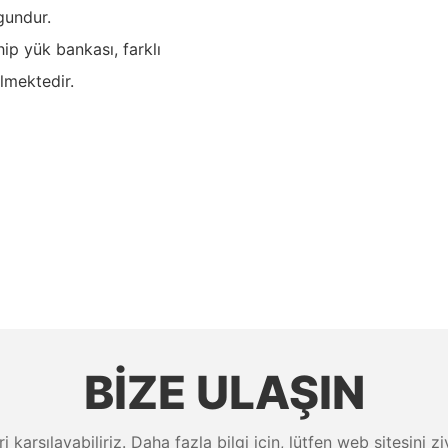
gundur.
ip yük bankası, farklı
ilmektedir.
BIZE ULAŞIN
eri karşılayabiliriz. Daha fazla bilgi için, lütfen web sitesini