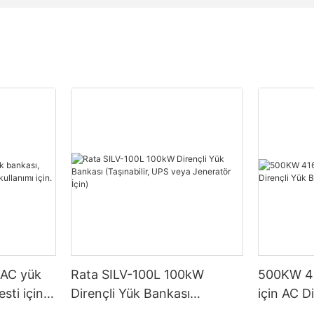
 AC yük
Rata SILV-100L 100kW
500KW 41
sti için
Dirençli Yük Bankası
için AC D
için.
(Taşınabilir, UPS veya