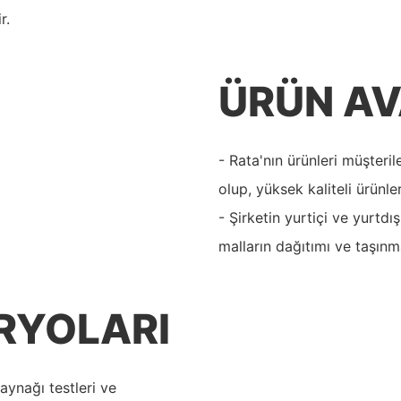
r.
ÜRÜN AV
- Rata'nın ürünleri müşter
olup, yüksek kaliteli ürünl
- Şirketin yurtiçi ve yurtdı
malların dağıtımı ve taşınma
RYOLARI
kaynağı testleri ve