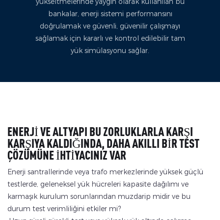
yükseltmelerinde yaygın olarak kullanılan bu
bankalar, enerji sistemi performansını
doğrulamak ve güvenli, güvenilir çalışmayı
sağlamak için kararlı ve kontrol edilebilir tam
yük simülasyonu sağlar.
ENERJI VE ALTYAPI BU ZORLUKLARLA KARŞI
KARŞIYA KALDIĞINDA, DAHA AKILLI BIR TEST
ÇÖZÜMÜNE İHTIYACINIZ VAR
Enerji santrallerinde veya trafo merkezlerinde yüksek güçlü
testlerde, geleneksel yük hücreleri kapasite dağılımı ve
karmaşık kurulum sorunlarından muzdarip midir ve bu
durum test verimliliğini etkiler mi?