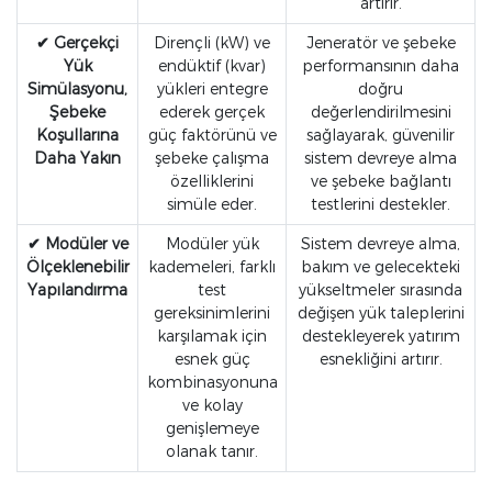
artırır.
✔ Gerçekçi
Dirençli (kW) ve
Jeneratör ve şebeke
Yük
endüktif (kvar)
performansının daha
Simülasyonu,
yükleri entegre
doğru
Şebeke
ederek gerçek
değerlendirilmesini
Koşullarına
güç faktörünü ve
sağlayarak, güvenilir
Daha Yakın
şebeke çalışma
sistem devreye alma
özelliklerini
ve şebeke bağlantı
simüle eder.
testlerini destekler.
✔ Modüler ve
Modüler yük
Sistem devreye alma,
Ölçeklenebilir
kademeleri, farklı
bakım ve gelecekteki
Yapılandırma
test
yükseltmeler sırasında
gereksinimlerini
değişen yük taleplerini
karşılamak için
destekleyerek yatırım
esnek güç
esnekliğini artırır.
kombinasyonuna
ve kolay
genişlemeye
olanak tanır.