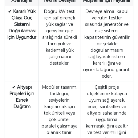
Avantajlar
Teknik Detaylar
Müşteriler İçin Faydalar
✔ Kararlı Yük
Doğru kW testi
Devreye alma, kabul
Çıkışı, Güç
için saf dirençli
ve rutin testler
Sistemi
yük sağlar ve
sırasında jeneratör ve
Doğrulaması
geniş bir güç
güç sistemi
İçin Uygundur
aralığında sürekli
kapasitesinin güvenilir
tam yük ve
bir şekilde
kademeli yük
doğrulanmasını
çalışmasını
sağlayarak sistem
destekler.
kararlılığını ve
uyumluluğunu garanti
eder.
✔ Altyapı
Modüler tasarım,
Çeşitli proje
Projeleri için
farklı güç
ölçeklerine kolayca
Esnek
seviyelerini
uyum sağlayarak,
Dağıtım
karşılamak için
enerji santralleri ve
tek üniteli veya
altyapı sahalarında
çok üniteli
uygulama
paralel çalışmaya
karmaşıklığını azaltır
olanak tanır.
ve test verimliliğini