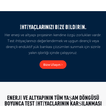
İHTIYAÇLARINIZI BIZE BILDIRIN.
Her enerji ve altyapı projesinin kendine özgü zorlukları vardır.
Test ihtiyaçlarınızı değerlendirmek ve uygun dirençli veya
dirençli-endüktif yük bankası çözümleri sunmak için sizinle
yakın işbirliği içinde çalışıyoruz.
Bize Ulaşın >
ENERJI VE ALTYAPININ TÜM YAŞAM DÖNGÜSÜ
BOYUNCA TEST İHTIYAÇLARININ KARŞILANMASI