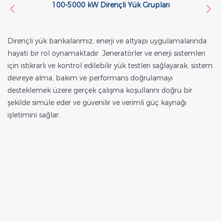
100-5000 kW Dirençli Yük Grupları
Dirençli yük bankalarımız, enerji ve altyapı uygulamalarında
10
hayati bir rol oynamaktadır. Jeneratörler ve enerji sistemleri
62
için istikrarlı ve kontrol edilebilir yük testleri sağlayarak, sistem
sa
devreye alma, bakım ve performans doğrulamayı
mo
desteklemek üzere gerçek çalışma koşullarını doğru bir
fa
şekilde simüle eder ve güvenilir ve verimli güç kaynağı
da
işletimini sağlar.
de
u