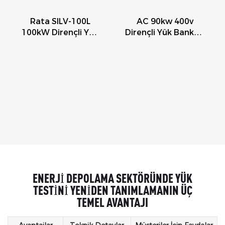
Rata SILV-100L
AC 90kw 400v
100kW Dirençli Yük
Dirençli Yük Bankası
Bankası (Taşınabilir,
(güç Testi Için) -
UPS Veya Jeneratör
Üretici: Rata
İçin)
ENERJI DEPOLAMA SEKTÖRÜNDE YÜK
TESTINI YENIDEN TANIMLAMANIN ÜÇ
TEMEL AVANTAJI