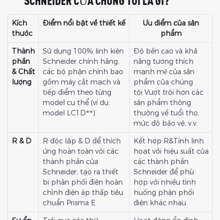
SCHNEIDER CỦA CHÚNG TÔI LÀ GÌ?
Kích
Điểm nổi bật về thiết kế
Ưu điểm của sản
thước
phẩm
Thành
Sử dụng 100% linh kiện
Độ bền cao và khả
phần
Schneider chính hãng,
năng tương thích
& Chất
các bộ phận chính bao
mạnh mẽ của sản
lượng
gồm máy cắt mạch và
phẩm của chúng
tiếp điểm theo từng
tôi Vượt trội hơn các
model cụ thể (ví dụ:
sản phẩm thông
model LC1D**).
thường về tuổi thọ,
mức độ bảo vệ, v.v.
R & D
R độc lập & D để thích
Kết hợp R&Tính linh
ứng hoàn toàn với các
hoạt với hiệu suất của
thành phần của
các thành phần
Schneider, tạo ra thiết
Schneider để phù
bị phân phối điện hoàn
hợp với nhiều tình
chỉnh điện áp thấp tiêu
huống phân phối
chuẩn Prisma E.
điện khác nhau.