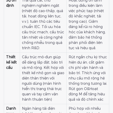
Sự ổn
Trải qua các thử
Hoạt động ổn định
định
nghiệm nghiêm ngặt
trong điều kiện làm
(nhiệt độ cao-thấp, quá
việc phức tạp (nhiệt
tải, hoạt động liên tục,
độ khắc nghiệt, tải
v.v.), tuân thủ các tiêu
trọng cao). Giảm
chuẩn IEC. Tối ưu hóa
đáng kể rủi ro hỏng
cấu trúc mạch, cấu trúc
hóc của khách hàng,
tản nhiệt và công nghệ
đảm bảo hệ thống
chống nhiễu trong quá
phân phối điện liên
trình R&D.
tục và hiệu quả.
Thiết
Cấu trúc mô-đun giúp
Rút ngắn chu kỳ thực
kế kết
dễ dàng lắp đặt, bảo trì
hiện dự án, cắt giảm
cấu
và mở rộng. Kết hợp với
chi phí vận hành và
thiết kế nhỏ gọn và giao
bảo trì. Thích ứng với
diện thân thiện với
nhu cầu mở rộng hệ
người dùng (màn hình
thống trong tương lai.
hiển thị trạng thái trực
Rút gọn O&Hoạt
quan và tay cầm vận
động M để tăng hiệu
hành thuận tiện)
quả và độ chính xác
Danh
Ngân hàng tải điện
Phù hợp với nhiều