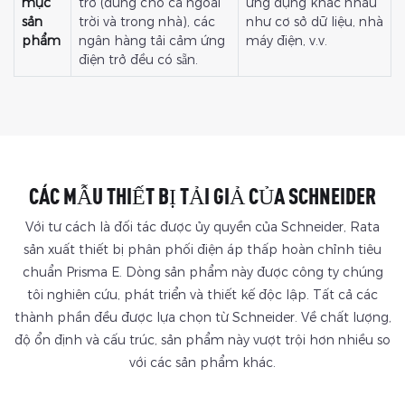
mục
trở (dùng cho cả ngoài
ứng dụng khác nhau
sản
trời và trong nhà), các
như cơ sở dữ liệu, nhà
phẩm
ngân hàng tải cảm ứng
máy điện, v.v.
điện trở đều có sẵn.
CÁC MẪU THIẾT BỊ TẢI GIẢ CỦA SCHNEIDER
Với tư cách là đối tác được ủy quyền của Schneider, Rata
sản xuất thiết bị phân phối điện áp thấp hoàn chỉnh tiêu
chuẩn Prisma E. Dòng sản phẩm này được công ty chúng
tôi nghiên cứu, phát triển và thiết kế độc lập. Tất cả các
thành phần đều được lựa chọn từ Schneider. Về chất lượng,
độ ổn định và cấu trúc, sản phẩm này vượt trội hơn nhiều so
với các sản phẩm khác.