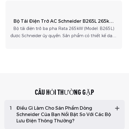
Bộ Tải Điện Trở AC Schneider B265L 265kW
Dùng Để Kiểm Tra UPS.
Bộ tải điện trở ba pha Rata 265kW (Model: B265L)
được Schneider ủy quyền. Sản phẩm có thiết kế dạng
container, hỗ trợ nguồn điện ba pha 400Vac và công
suất tối đa 265kW. Nó được sử dụng rộng rãi để kiểm
tra và xác minh hiệu năng của các thiết bị công suất
cao như máy phát điện, hệ thống UPS, máy biến áp
và bộ chuyển đổi điện.
CÂU HỎI THƯỜNG GẶP
1
Điều Gì Làm Cho Sản Phẩm Dòng
Schneider Của Bạn Nổi Bật So Với Các Bộ
Lưu Điện Thông Thường?