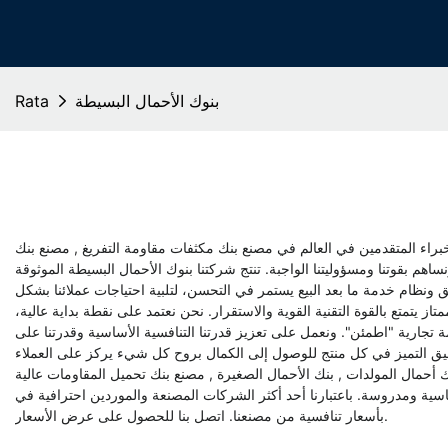
بنوك الأحمال البسيطة
Rata
لخبراء المتقدمين في العالم في
مصنع بنك مكثفات مقاومة التفريغ
,
مصنع بنك
هم بقوتنا ومسؤوليتنا الواجبة. تنتج شركتنا بنوك الأحمال البسيطة الموثوقة
 ونظام خدمة ما بعد البيع يستمر في التحسن، لتلبية احتياجات عملائنا بشكل
يتمتع بالقوة التقنية القوية والاستقرار. نحن نعتمد على نقطة بداية عالية،
ة تجارية "اطمئن". ونعمل على تعزيز قدرتنا التنافسية الأساسية وقدرتنا على
ك أحمال المولدات
,
بنك الأحمال الصغيرة
,
مصنع بنك تحميل المقاومات عالية
اعتبارنا أحد أكثر الشركات المصنعة والموردين احترافية في Simplex Loadbanks في الصين، فإننا نتميز بمنتجات عالية الجودة وخدمة جيدة. يرجى التأكد من شراء بنوك الأحمال البسيطة المخصصة
بأسعار تنافسية من مصنعنا. اتصل بنا للحصول على عرض الأسعار.