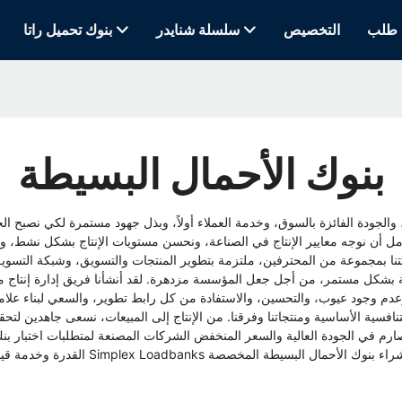
طلب
التخصيص
سلسلة شنايدر
بنوك تحميل راتا
بنوك الأحمال البسيطة
ير، والجودة الفائزة بالسوق، وخدمة العملاء أولاً، وبذل جهود مستمرة لكي نصبح ا
أمل أن نوجه معايير الإنتاج في الصناعة، ونحسن مستويات الإنتاج بشكل نشط، ونسا
كتنا بمجموعة من المحترفين، ملتزمة بتطوير المنتجات والتسويق، وشبكة التسويق
 بشكل مستمر، من أجل جعل المؤسسة مزدهرة. لقد أنشأنا فريق إدارة إنتاج ممتاز 
، وعدم وجود عيوب، والتحسين، والاستفادة من كل رابط تطوير، والسعي لبناء علام
لصارم في الجودة العالية والسعر المنخفض
الشركات المصنعة لمتطلبات اختبار بن
القدرة
وخدمة قياسية ومدروسة. ب