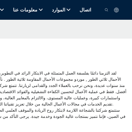
اتصال
الموارد
معلومات عنا
لقد التزمنا دائمًا بفلسفة العمل المتمثلة في الابتكار الرائد في التطو
الأحمال ثلاثي الطور
,
موردو مجموعات الأحمال المقاومة ثلاثية الطور
. ن
منذ سنوات عديدة، ونحن نرحب بالعملاء الجدد والقدامى لزيارتنا. تتمتع شر
أفضل. فقط في عملية الأعمال لتحسين الكفاءة التشغيلية والفوائد الاقتصادية
واستثمارات كبيرة، وعمليات عالية المستوى، والالتزام بالمعايير العالية
تقديم الخدمات في مجالات الأعمال الحالية من خلال تعزيز تقنياتنا التنافسية الأساسية ومنتجاتنا وفرقنا. من الإنتاج إلى المبيعات، نسعى جاهدين لتحقيق التميز في كل منتج للوصول إلى الكمال بروح كل شيء يركز على العملاء.
ستتمتع شركتنا بالشجاعة اللازمة لابتكار روح الريادة والموقف العلمي ا