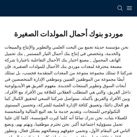
موردو بنوك أحمال المولدات الصغيرة
نحن مؤسسة حديثة تجمع بين البحث العلمي والتطوير والإنتاج والمبيعات
والخدمة، وتتخصص في إنتاج
بنك أحمال التيار المستمر
,
بنك تحميل
الهاتف المحمول
,
مصنع اختبار بنك الأحمال التفاعلية
باعتبارنا شركة
مصنعة محترفة لمعدات موردي بنك الأحمال للمولدات الصغيرة، فإن
شركتنا لا تمتلك مجموعة متنوعة من المعدات المتقدمة فحسب، بل تمتلك
أيضًا مجموعة من الموظفين الفنيين وموظفي الإدارة المتخصصين في
أبحاث السوق وتطوير المنتجات الجديدة. مفهوم الفريق هو الأيديولوجية
داخل الفريق، والتي هي المتطلب العقلاني للعلاقة بين الأفراد مع الأفراد،
وبين الأفراد والفريق بأكمله. ستواصل شركتنا السعي لتحقيق الكمال كما
هو الحال دائمًا، وتعميق كثافة الإدارة العلمية للشركة، وتحسين المستوى
التكنولوجي للمنتجات، وتقديم خدمة ما بعد البيع المثالية والمتحمسة
للعملاء بثبات. نحن ندرك تمامًا أنه كلما كبرت المؤسسة، كلما كان علينا
تحمل مسؤولية اجتماعية أكبر. نحن نحترم موظفينا، ونهتم بهم، ونضع
الناس في المقام الأول، ونحمي حقوقهم ومصالحهم بشكل فعال، ونتطور
معهم لإقامة علاقة عمل متناغمة ومستقرة. لقد كانت استراتيجية المواهب