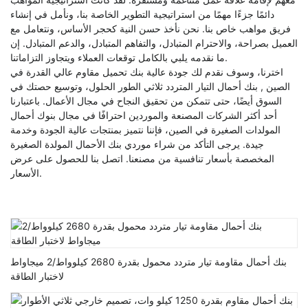
دائمًا جزءًا مهمًا من استراتيجية التطوير الخاصة بنا، ونأمل في إنشاء
فريق مواهب خاص بنا. نحن نأخذ حسن النية كحجر الأساس، ونتعامل مع
العميل بصراحة، والاحترام المتبادل، والتفاهم المتبادل، والدعم المتبادل. إن
ما نقدمه يلبي بالكامل توقعات العملاء ويتجاوز التزاماتنا.
اخترنا، وسوف نقدم لك جودة عالية
بنك تحميل مقاوم عالي القدرة في
الصين
,
بنك أحمال التيار المتردد ثلاثي الطور
الحلول، وتوسيع حصتك في
السوق أيضًا، حتى تتمكن من تحقيق النجاح في مجال الأعمال. باعتبارنا
أحد أكثر الشركات المصنعة والموردين احترافًا في مجال بنوك أحمال
المولدات الصغيرة في الصين، فإننا نتميز بمنتجات عالية الجودة وخدمة
جيدة. يرجى التأكد من شراء موردي بنك الأحمال المولدة الصغيرة
المخصصة بأسعار تنافسية من مصنعنا. اتصل بنا للحصول على عرض
الأسعار.
بنك أحمال مقاومة تيار متردد محمول بقدرة 2680 كيلوواط/2 ميجاواط
لاختبار الطاقة