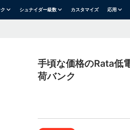
ンク
シュナイダー級数
カスタマイズ
応用
手頃な価格のRata低
荷バンク