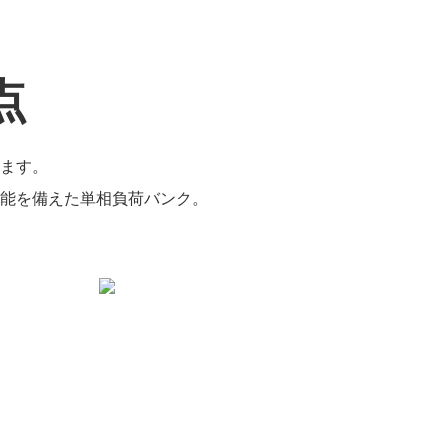
点
きます。
機能を備えた単相負荷バンク。