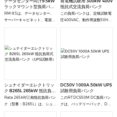
データセンター向け9.5kW
発電機試験用 300kW 400V
ます。
ラックマウント型負荷バン
抵抗式交流負荷バンク
ク
RM-9.5は、データセンター、
この負荷バンクは、定格試験電
サーバーキャビネット、電源シ
圧400VAC、動作周波数50Hz
ステム、エッジコンピューティ
の3相4線式（3P4W）電源シス
ング環境向けに設計された、
テム向けに特別に設計されてい
9.5kWのラックマウント型負荷
ます。高性能な試験負荷とし
バンクです。標準的な8Uラック
て、発電機、UPS電源、その他
マウント構造を採用し、IEC
の交流電源機器に対し、正確で
60320インターフェースを備え
信頼性の高い負荷試験ソリュー
ているため、UPS、配電ユニッ
ションを提供します。
ト、サーバー電源回路、AIデー
タセンターキャビネットなどの
シュナイダーエレクトリッ
DC50V 1000A 50kW UPS
負荷シミュレーションおよびテ
ク B265L 265kW 抵抗負荷
試験用負荷バンク
ストに適しています。
式交流負荷バンク（UPS試
Rata 265kW三相抵抗負荷バン
このRTDCS50M DC負荷バン
験用）
ク（型番：B265L）は、シュナ
クは、バッテリーパック、DC
イダーエレクトリック社によっ
発電機、整流器、DC UPSシス