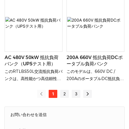
て認証されています。コンテナ
テムなど、さまざまなDC電源
型設計で、400Vac三相電源入
システムの放電試験、容量検
力に対応し、最大定格電力は
証、および保守要件を満たすた
265kWです。発電機、UPSシ
めに特別に開発されました。
ステム、変圧器、電力変換器な
どの高出力機器の性能試験およ
び検証に幅広く使用されていま
す。
AC 480V 50kW 抵抗負荷
200A 660V 抵抗負荷DCポ
バンク（UPSテスト用）
ータブル負荷バンク
このRTLBS50L交流抵抗負荷バ
このモデルは、660V DC /
ンクは、高性能かつ高信頼性の
200AのポータブルDC抵抗負荷
交流試験装置です。発電機、
バンクであり、DC電源システ
UPS、インバータ、変圧器、そ
ムの試験専用に設計された高精
1
2
3
の他の機器を含む、様々な交流
度試験装置です。バッテリーエ
電源システムの性能試験、容量
ネルギー貯蔵システム
検証、および保守のニーズを満
（BESS）、DC電源システム、
お問い合わせを送信
たすために特別に開発されまし
太陽光発電システム、DC充電
た。
機器などの用途に適していま