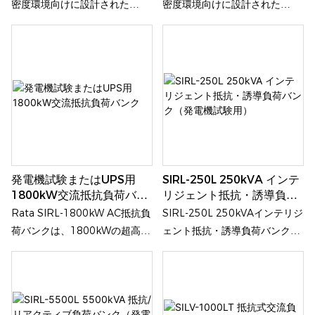
密度環境向けに設計された
密度環境向けに設計された
500kWの交流液冷式抵抗負荷
100kWの交流液冷式抵抗負荷
バンクで、三相交流電源の制御
バンクで、三相交流電源の制御
された負荷試験を提供します。
された負荷試験を提供します。
その最大の特長は革新的な液冷
その最大の特長は革新的な液冷
システムにあり、定格電力での
システムにあり、定格電力での
安定した動作を可能にしなが
安定した動作を可能にしなが
ら、試験環境における放熱と騒
ら、試験環境における放熱と騒
音を最小限に抑えます。そのた
音を最小限に抑えます。そのた
め、従来の空冷式ソリューショ
め、従来の空冷式ソリューショ
発電機試験またはUPS用
SIRL-250L 250kVA インテ
ンが実用的でない屋内試験施設
ンが実用的でない屋内試験施設
1800kW交流抵抗負荷バン
リジェント抵抗・誘導負荷
に最適です。
に最適です。
ク
バンク（発電機試験用）
Rata SIRL-1800kW AC抵抗負
SIRL-250L 250kVAインテリジ
荷バンクは、1800kWの超高出
ェント抵抗・誘導負荷バンク
力、5kW単位の精密なステップ
は、ディーゼル発電機、UPSシ
制御、産業グレードの放熱性
ステム、配電機器、および重要
能、インテリジェントな管理機
電力インフラの包括的な試験お
能、そして包括的な保護機能を
よび試運転用に設計されていま