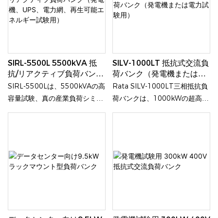
統合した、プロフェッショナル
す。
な負荷シミュレーション試験ソ
リューションです。大型発電
機、UPSシステム、データセン
ター、エネルギー貯蔵システム
SIRL-5500L 5500kVA 抵
SILV-1000LT 抵抗式交流負
など、大規模な産業用電力機器
抗/リアクティブ負荷バンク
荷バンク（発電機または電
の性能試験および検証に幅広く
（発電機、UPS、電力網、
力試験用）
SIRL-5500Lは、5500kVAの高
Rata SILV-1000LT三相抵抗負
使用されています。
再生可能エネルギー試験
容量試験、真の産業負荷シミュ
荷バンクは、1000kWの超高出
用）
レーション、スマートリモート
力、10kWの粗粒度制御、工業
コントロール、および産業グレ
グレードの放熱、多層安全保護
ードの保護機能を、単一のコン
機能を統合した、コスト効率に
テナ型ソリューションに統合し
優れたプロフェッショナルな負
ています。
荷シミュレーション装置です。
縦型コンパクト設計を採用し、
大型発電機、UPSシステム、変
圧器などの産業用電源の性能試
験や検証に幅広く使用されてい