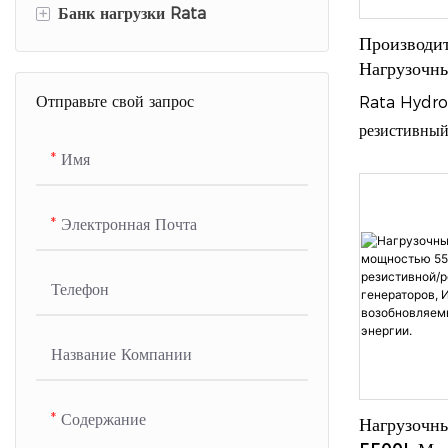
+
Банк нагрузки Rata
стойку
Производит
Банк нагрузки постоянного тока
Резистивно-индуктивные
Нагрузочн
Переменног
нагрузочные батареи
Отправьте свой запрос
Разрядник аккумуляторов
Rata Hydro
Мощностью
резистивный
Банки нагрузки RLC
Жидкостны
Индукторы
стенд перем
Имя
Нагрузочный блок постоянного
мощностью 
Резисторы
тока
жидкостным 
Электронная Почта
Резистор с воздушным
предназначе
Электронные нагрузочные банки
охлаждением
условиях вы
Телефон
Нагрузочный блок переменного
мощности и
Индуктор с водяным
тока
контролируе
охлаждением
под нагрузк
Название Компании
банк нагрузки центра обработки
источников 
данных
Его главное
Содержание
Нагрузочн
заключается