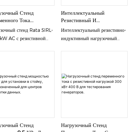
узочный Стенд
Интеллектуальный
менного Тока
Резистивный И
остью 1800 КВт Для
Индуктивный Нагрузочный
зочный стенд Rata SIRL-
Интеллектуальный резистивно-
ирования Генераторов
Стенд SIRL-250L
kW AC с резистивной
индуктивный нагрузочный
ИБП.
Мощностью 250 КВА Для
зкой — это
стенд SIRL-250L мощностью
Тестирования Генераторов.
ссиональное решение для
250 кВА предназначен для
ирования нагрузки,
комплексного тестирования и
ающее в себе
ввода в эксплуатацию
хвысокую мощность 1800
дизельных генераторов, систем
точное управление с
бесперебойного питания,
 5 кВт, промышленное
оборудования распределения
отведение,
электроэнергии и объектов
лектуальное управление и
критической энергетической
ексные функции защиты.
инфраструктуры.
узочный Стенд
Нагрузочный Стенд
роко используется для