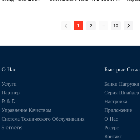
характеристик промышленных
шкафо
ия ИБП.
: B265L)
специально разработан для
предс
источников питания, включая
данны
 компанией
проведения испытаний на
высок
крупные генераторы, системы
искус
...
Он имеет
разряд, проверки мощности и
надеж
1
2
10
бесперебойного питания и
ю конструкцию,
технического обслуживания
тести
трансформаторы.
т трехфазное
различных систем питания
Он сп
 В переменного
постоянного тока, включая
удовл
дает максимальной
аккумуляторные батареи,
тести
265 кВт. Широко
генераторы постоянного тока,
произ
О Нас
Быстрые Ссыл
 для тестирования
выпрямители, системы
мощно
Услуги
Банки Нагрузки
характеристик
бесперебойного питания
обслу
Партнер
Серия Шнайдер
рудования, такого
постоянного тока и многое
систе
R & D
Настройка
орные установки,
другое.
включ
Управление Качеством
Приложение
перебойного
устан
Система Технического Обслуживания
О Нас
ансформаторы и
транс
Siemens
Ресурс
тели мощности.
обору
Контакт