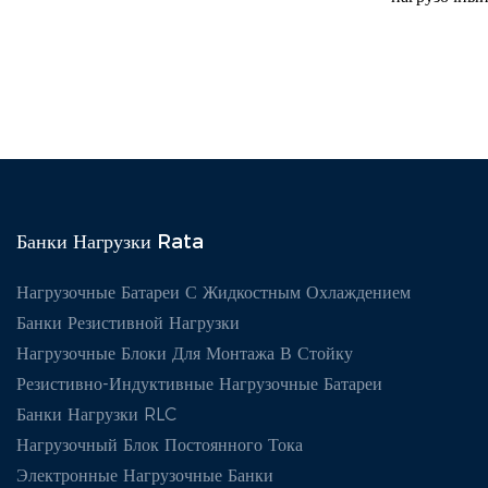
Тестирован
кВт (модель
авторизован
Schneider. 
контейнерну
поддерживае
питание 400
тока и обла
мощностью 
Банки Нагрузки Rata
используется
Нагрузочные Батареи С Жидкостным Охлаждением
и проверки 
Банки Резистивной Нагрузки
мощного обо
Нагрузочные Блоки Для Монтажа В Стойку
как генерат
Резистивно-Индуктивные Нагрузочные Батареи
системы бес
Банки Нагрузки RLC
питания, тр
Нагрузочный Блок Постоянного Тока
преобразова
Электронные Нагрузочные Банки