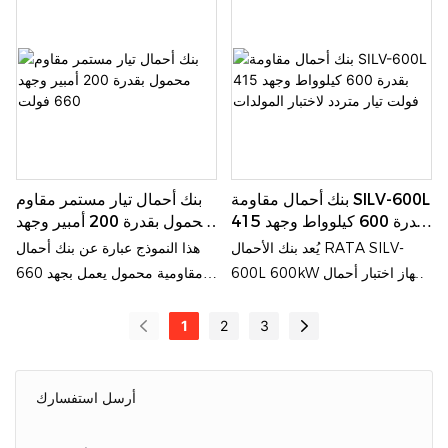
المتردد. وقد طُوّر خصيصًا لتلبية
السعة والصيانة لأنظمة إمداد
متطلبات اختبار الأداء والتحقق من
الطاقة DC المختلفة، بما في ذلك
السعة والصيانة لأنظمة الطاقة
حزم البطاريات ومولدات DC
المختلفة للتيار المتردد، بما في ذلك
والمقومات وأنظمة UPS DC
مجموعات المولدات، ووحدات
وغيرها.
UPS، والمحولات، والمحولات
الكهربائية، وغيرها من المعدات.
بنك أحمال مقاومة SILV-600L
بنك أحمال تيار مستمر مقاوم
بقدرة 600 كيلوواط وجهد 415
محمول بقدرة 200 أمبير وجهد
فولت تيار متردد لاختبار
660 فولت
يُعد بنك الأحمال RATA SILV-
هذا النموذج عبارة عن بنك أحمال
المولدات
600L 600kW جهاز اختبار أحمال
مقاومية محمول يعمل بجهد 660
صناعي يتميز بقدرة عالية على إنتاج
فولت تيار مستمر وتيار 200 أمبير،
الطاقة والتحكم الدقيق والقدرة
وهو جهاز اختبار عالي الدقة مصمم
1
2
3
القوية على التكيف مع البيئة، وهو
خصيصًا لاختبار أنظمة الطاقة
مناسب للتحقق من أنظمة الطاقة
الكهربائية المستمرة. وهو مناسب
للمولدات ومراكز البيانات.
لتطبيقات مثل أنظمة تخزين طاقة
أرسل استفسارك
البطاريات، وأنظمة إمداد الطاقة
المستمرة، وأنظمة الطاقة