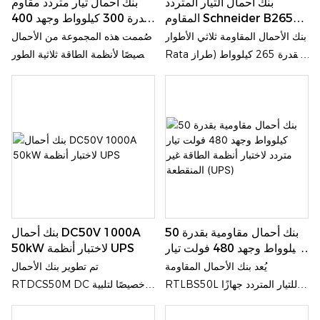
بنك أحمال التيار المتردد
بنك أحمال تيار متردد مقاوم
الذكاء الاصطناعي.
والتحقق منها، بما في ذلك
المقاوم Schneider B265L
بقدرة 300 كيلوواط وجهد 400
المولدات الكبيرة وأنظمة UPS
بقدرة 265 كيلوواط لاختبار
فولت لاختبار المولدات
بنك الأحمال المقاومة ثلاثي الأطوار
صُممت هذه المجموعة من الأحمال
والمحولات.
أنظمة الطاقة غير المنقطعة
Rata بقدرة 265 كيلوواط (طراز:
خصيصًا لأنظمة الطاقة ثلاثية الطور
(UPS)
B265L) معتمد من شنايدر. يتميز
ذات أربعة أسلاك (3P4W)، بجهد
بتصميم مُغلف، ويدعم مدخل طاقة
اختبار مقنن يبلغ 400 فولت تيار
ثلاثي الأطوار بجهد 400 فولت تيار
متردد وتردد تشغيل 50 هرتز.
متردد، وتبلغ قدرته القصوى 265
وباعتبارها حملاً اختبارياً عالي الأداء،
كيلوواط. يُستخدم على نطاق واسع
فإنها توفر حلولاً دقيقة وموثوقة
لاختبار أداء المعدات عالية الطاقة
لاختبار الأحمال لمجموعات
والتحقق منها، مثل مجموعات
المولدات، ووحدات تزويد الطاقة
المولدات وأنظمة UPS والمحولات
غير المنقطعة (UPS)، وغيرها من
ومحولات الطاقة.
معدات الطاقة المترددة.
بنك أحمال مقاومية بقدرة 50
بنك أحمال DC50V 1000A
كيلوواط وجهد 480 فولت تيار
50kW لاختبار أنظمة UPS
متردد لاختبار أنظمة الطاقة غير
يُعد بنك الأحمال المقاومة
تم تطوير بنك الأحمال
المنقطعة (UPS)
RTLBS50L للتيار المتردد جهازًا
RTDCS50M DC خصيصًا لتلبية
عالي الأداء والموثوقية لاختبار التيار
متطلبات اختبار التفريغ والتحقق من