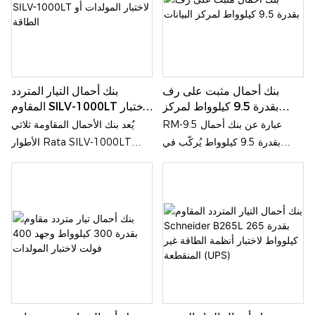
بنك أحمال مثبت على رف
بنك أحمال التيار المتردد
بقدرة 9.5 كيلوواط لمركز
المقاوم SILV-1000LT لاختبار
البيانات
المولدات أو الطاقة
RM-9.5 عبارة عن بنك أحمال
يُعد بنك الأحمال المقاومة ثلاثي
بقدرة 9.5 كيلوواط يُركّب في
الأطوار Rata SILV-1000LT
رفوف، وهو مصمم لمراكز البيانات،
جهازًا احترافيًا فعالًا من حيث
وخزائن الخوادم، وأنظمة إمداد
التكلفة لمحاكاة الأحمال، حيث
الطاقة، وبيئات الحوسبة الطرفية.
يجمع بين قدرة فائقة تصل إلى
يتميز بتصميم قياسي للتركيب في
1000 كيلوواط، وتحكم دقيق
رفوف 8U، ومجهز بواجهات IEC
بقدرة 10 كيلوواط، ونظام تبديد
60320، مما يجعله مناسبًا لمحاكاة
حرارة صناعي، وحماية متعددة
الأحمال واختبار أنظمة UPS،
الطبقات، كل ذلك بتصميم رأسي
ووحدات توزيع الطاقة، ودوائر طاقة
مدمج. ويُستخدم على نطاق واسع
الخوادم، وخزائن مراكز بيانات
لاختبار أداء مصادر الطاقة الصناعية