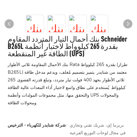
بنك أحمال التيار المتردد المقاوم Schneider
B265L بقدرة 265 كيلوواط لاختبار أنظمة
الطاقة غير المنقطعة (UPS)
بنك الأحمال المقاومة ثلاثي الأطوار Rata بقدرة 265 كيلوواط (طراز:
B265L) معتمد من شنايدر. يتميز بتصميم مُغلف، ويدعم مدخل طاقة
ثلاثي الأطوار بجهد 400 فولت تيار متردد، وتبلغ قدرته القصوى 265
كيلوواط. يُستخدم على نطاق واسع لاختبار أداء المعدات عالية الطاقة
والتحقق منها، مثل مجموعات المولدات وأنظمة UPS والمحولات
ومحولات الطاقة.
بريزما إي، شريك تقني وتجاري
شركة شنايدر للكهرباء - الترخيص:
في مجال لوحات التوزيع الفرعية