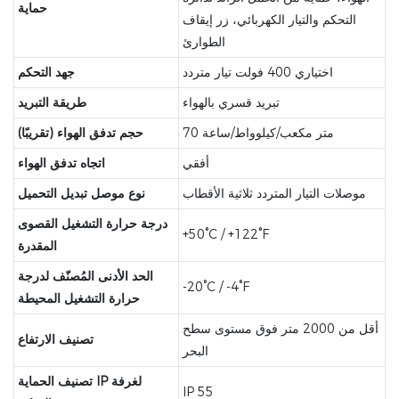
حماية
التحكم والتيار الكهربائي، زر إيقاف
الطوارئ
اختياري 400 فولت تيار متردد
جهد التحكم
تبريد قسري بالهواء
طريقة التبريد
70 متر مكعب/كيلوواط/ساعة
حجم تدفق الهواء (تقريبًا)
أفقي
اتجاه تدفق الهواء
موصلات التيار المتردد ثلاثية الأقطاب
نوع موصل تبديل التحميل
درجة حرارة التشغيل القصوى
+50°C / +122°F
المقدرة
الحد الأدنى المُصنّف لدرجة
-20°C / -4°F
حرارة التشغيل المحيطة
أقل من 2000 متر فوق مستوى سطح
تصنيف الارتفاع
البحر
تصنيف الحماية IP لغرفة
IP 55