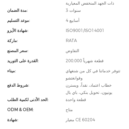
ذات الجهد المنخفض المعيارية
3 سنوات
مدة الضمان:
4 أسابيع
موعد التسليم:
ISO9001/ISO14001
شهادة الأيزو:
RATA
ماركة:
التفاوض
سعر المصنع:
200,000 قطعة شهرياً
القدرة على التوريد:
تتوفر خدماتنا في كل من شنغهاي
ميناء:
وقوانغتشو
خطاب اعتماد، نقداً، ويسترن
شروط الدفع:
يونيون، تحويل بنكي، باي بال
قطعة واحدة
الحد الأدنى لكمية الطلب:
متاح
ODM & OEM:
معيار CE 60204
شهادة: