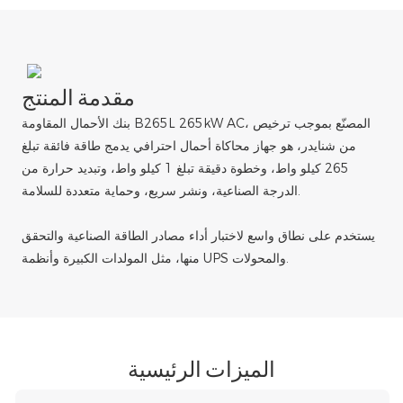
مقدمة المنتج
بنك الأحمال المقاومة B265L 265kW AC، ​​المصنّع بموجب ترخيص
من شنايدر، هو جهاز محاكاة أحمال احترافي يدمج طاقة فائقة تبلغ
265 كيلو واط، وخطوة دقيقة تبلغ 1 كيلو واط، وتبديد حرارة من
الدرجة الصناعية، ونشر سريع، وحماية متعددة للسلامة.
يستخدم على نطاق واسع لاختبار أداء مصادر الطاقة الصناعية والتحقق
منها، مثل المولدات الكبيرة وأنظمة UPS والمحولات.
الميزات الرئيسية