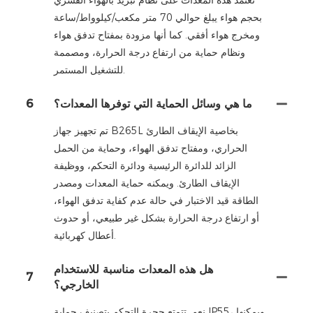
تعتمد هذه المعدات على نظام تبريد بالهواء القسري
بحجم هواء يبلغ حوالي 70 متر مكعب/كيلوواط/ساعة
ومخرج هواء أفقي. كما أنها مزودة بمفتاح تدفق هواء
ونظام حماية من ارتفاع درجة الحرارة، ومصممة
للتشغيل المستمر.
ما هي وسائل الحماية التي توفرها المعدات؟
6
تم تجهيز جهاز B265L بخاصية الإيقاف الطارئ
الحراري، ومفتاح تدفق الهواء، وحماية من الحمل
الزائد للدائرة الرئيسية ودائرة التحكم، ووظيفة
الإيقاف الطارئ. ويمكنه حماية المعدات ومصدر
الطاقة قيد الاختبار في حالة عدم كفاية تدفق الهواء،
أو ارتفاع درجة الحرارة بشكل غير طبيعي، أو حدوث
أعطال كهربائية.
هل هذه المعدات مناسبة للاستخدام
7
الخارجي؟
نعم. تتمتع حجرة التحكم بتصنيف حماية IP55، ويمكنها