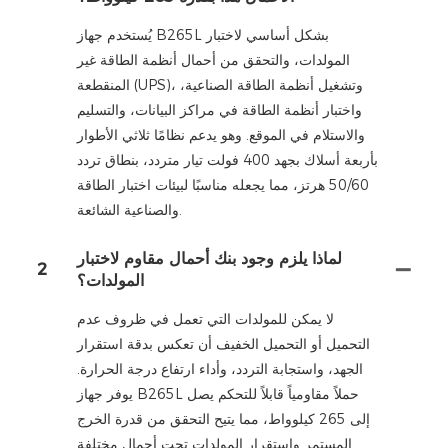
يُستخدم جهاز B265L بشكل أساسي لاختبار
المولدات، والتحقق من أحمال أنظمة الطاقة غير
المنقطعة (UPS)، وتشغيل أنظمة الطاقة الصناعية،
واختبار أنظمة الطاقة في مراكز البيانات، والتسليم
والاستلام في الموقع. وهو يدعم نظامًا ثلاثي الأطوار
بأربعة أسلاك بجهد 400 فولت تيار متردد، بنطاق تردد
50/60 هرتز، مما يجعله مناسبًا لبيئات اختبار الطاقة
والصناعية الشائعة.
لماذا يلزم وجود بنك أحمال مقاوم لاختبار
2
المولدات؟
لا يمكن للمولدات التي تعمل في ظروف عدم
التحميل أو التحميل الخفيف أن تعكس بدقة استقرار
الجهد، واستجابة التردد، وأداء ارتفاع درجة الحرارة.
يوفر جهاز B265L حملاً مقاومياً قابلاً للتحكم يصل
إلى 265 كيلوواط، مما يتيح التحقق من قدرة الخرج
المستمر واستقرار المولدات تحت أحمال مختلفة.