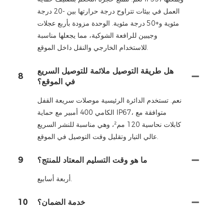
العمل في بيئات تتراوح درجة حرارتها بين -20 درجة
مئوية و+50 درجة مئوية. الوحدة مزودة بأربع عجلات
وجيبين للرافعة الشوكية، مما يجعلها مناسبة
للاستخدام الخارجي والنقل داخل الموقع.
هل طريقة التوصيل ملائمة للتوصيل السريع
8
في الموقع؟
نعم. تستخدم الدائرة الرئيسية موصلات سريعة القفل
الكامي 400 أمبير مع حماية IP67، متوافقة مع
كابلات نحاسية 120 مم²، وهي مناسبة للنشر السريع
عالي التيار وتقليل وقت التوصيل في الموقع.
ما هو وقت التسليم المعتاد للمنتج؟
9
أربعة أسابيع.
خدمة الضمان؟
10