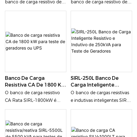
banco de carga resistivo de
banco de carga resistivo de
500 kW CA com refrigeração
100 kW CA com refrigeração
líquida, projetado para
líquida, projetado para
ambientes de alta densidade
ambientes de alta densidade
de potência, proporcionando
de potência, proporcionando
testes de carga controlados
testes de carga controlados
para fontes de alimentação
para fontes de alimentação
CA trifásicas. Sua principal
CA trifásicas. Sua principal
vantagem reside em seu
vantagem reside em seu
inovador sistema de
inovador sistema de
Banco De Carga
SIRL-250L Banco De
refrigeração líquida, que
refrigeração líquida, que
Resistiva CA De 1800 KW
Carga Inteligente
permite operação estável
permite operação estável
Para Teste De
Resistivo E Indutivo De
O banco de carga resistivo
O banco de cargas resistivas
em potência nominal
em potência nominal
Geradores Ou UPS
250kVA Para Teste De
CA Rata SIRL-1800kW é
e indutivas inteligentes SIRL-
máxima, minimizando a
máxima, minimizando a
Geradores
uma solução profissional
250L de 250 kVA foi
dissipação de calor e o ruído
dissipação de calor e o ruído
para testes de simulação de
projetado para testes e
no ambiente de teste,
no ambiente de teste,
carga, integrando potência
comissionamento
tornando-o ideal para
tornando-o ideal para
ultra-alta de 1800kW,
abrangentes de geradores a
instalações de teste internas
instalações de teste internas