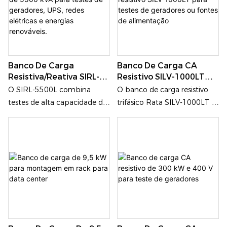
controle preciso de
diesel, sistemas UPS,
onde as soluções tradicionais
onde as soluções tradicionais
incrementos de 5kW,
equipamentos de
de refrigeração a ar são
de refrigeração a ar são
dissipação de calor de nível
distribuição de energia e
impraticáveis.
impraticáveis.
industrial, gerenciamento
infraestrutura de energia
inteligente e funções de
crítica.
Banco De Carga
Banco De Carga CA
proteção abrangentes. É
Resistiva/reativa SIRL-
Resistivo SILV-1000LT
amplamente utilizado para
5500L De 5500 KVA Para
Para Testes De
O SIRL-5500L combina
O banco de carga resistivo
testes de desempenho e
Testes De Geradores,
Geradores Ou Fontes De
testes de alta capacidade de
trifásico Rata SILV-1000LT é
verificação de equipamentos
UPS, Redes Elétricas E
Alimentação
5500 kVA, simulação de
um dispositivo de simulação
de energia industrial de
Energias Renováveis.
carga industrial real, controle
de carga profissional e
grande porte, incluindo
remoto inteligente e
econômico que integra
grandes geradores, sistemas
proteção de nível industrial
potência ultra-alta de 1000
UPS, data centers e sistemas
em uma única solução
kW, controle de
de armazenamento de
conteinerizada.
granularidade grossa de 10
energia.
kW, dissipação de calor de
nível industrial e proteção de
segurança multicamadas em