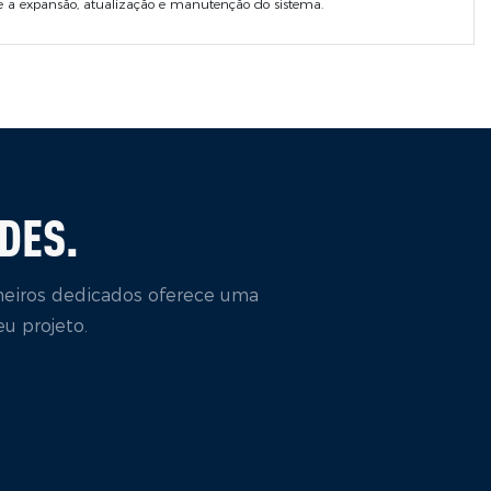
e a expansão, atualização e manutenção do sistema.
DES.
heiros dedicados oferece uma
u projeto.