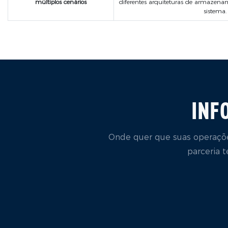
múltiplos cenários
diferentes arquiteturas de armazenam
sistema.
INF
Onde quer que suas operaçõe
parceria t