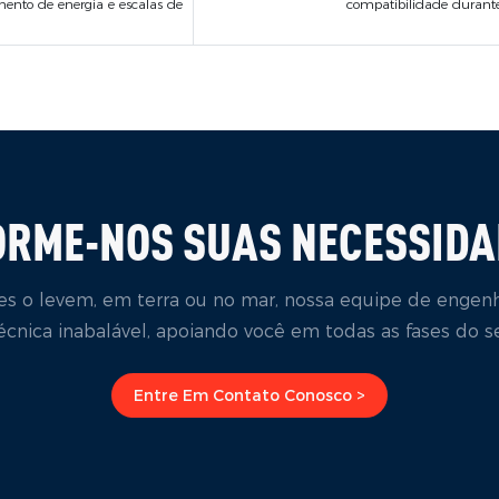
ento de energia e escalas de
compatibilidade durant
ORME-NOS SUAS NECESSIDA
s o levem, em terra ou no mar, nossa equipe de engen
écnica inabalável, apoiando você em todas as fases do se
Entre Em Contato Conosco >