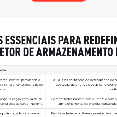
 ESSENCIAIS PARA REDEFIN
ETOR DE ARMAZENAMENTO 
icos
arga resistiva, permitindo o
Auxilia na verificação do desempenho de 
ra simular condições reais de
aceitação, garantindo que as condições d
arga.
confi
 longa duração, com saída de
Garante testes ininterruptos durante o comi
 condições de carga máxima.
armazenamento de energia, reduzindo in
 e potência, adaptando-se a
Facilita os testes em diversos projetos de 