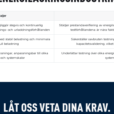
aljer
öjliggör stegvis och kontinuerlig
Stödjer prestandaverifiering av energi
dnings- och urladdningsförhållanden
testförhållandena är nära faktisk
 med stabil belastning och minimala
Säkerställer oavbruten testnin
ull belastning
kapacitetsvalidering, vilket
ssningar, anpassningsbar till olika
Underlättar testning över olika energi
r och systemskalor
syste
LÅT OSS VETA DINA KRAV.