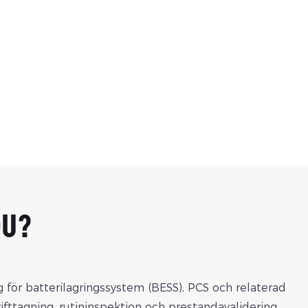
DU?
ng för batterilagringssystem (BESS), PCS och relaterad
ifttagning, rutininspektion och prestandavalidering,