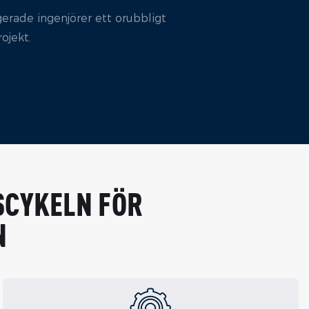
gerade ingenjörer ett orubbligt
ojekt.
SCYKELN FÖR
N