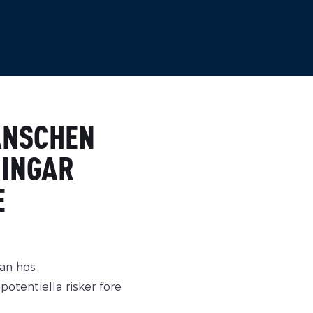
ANSCHEN
NINGAR
E
dan hos
potentiella risker före