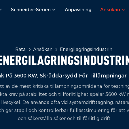
Schneider-Serien
Anpassning
Ansökan
Rata
Ansökan
Energilagringsindustrin
ENERGILAGRINGSINDUSTRI
nk På 3600 KW, Skräddarsydd För Tillämpningar 
t ett av de mest kritiska tillämpningsområdena för testni
ta krav på stabilitet och tillförlitlighet spelar 3600 kW r
 livscykel. De används ofta vid systemdrifttagning, nätan
 ger stabil och kontrollerbar fulllastsimulering för att 
och säkerställa säker och tillförlitlig drift.