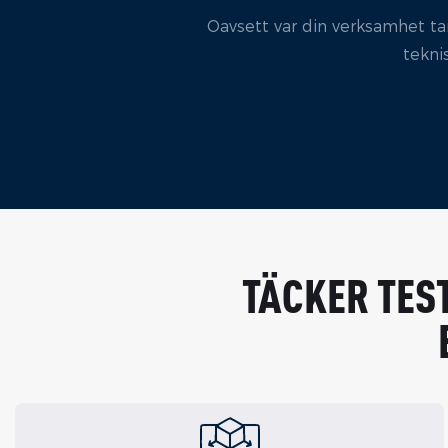
Oavsett var din verksamhet tar
tekni
TÄCKER TES