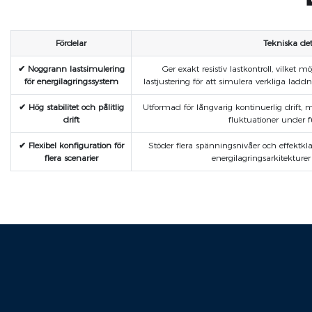
Fördelar
Tekniska det
✔ Noggrann lastsimulering
Ger exakt resistiv lastkontroll, vilket m
för energilagringssystem
lastjustering för att simulera verkliga lad
✔ Hög stabilitet och pålitlig
Utformad för långvarig kontinuerlig drift,
drift
fluktuationer under f
✔ Flexibel konfiguration för
Stöder flera spänningsnivåer och effektkla
flera scenarier
energilagringsarkitekture