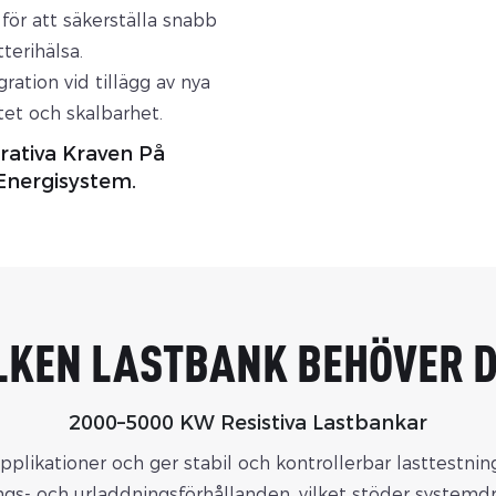
ör att säkerställa snabb
terihälsa.
ation vid tillägg av nya
tet och skalbarhet.
rativa Kraven På
 Energisystem.
LKEN LASTBANK BEHÖVER 
2000–5000 KW Resistiva Lastbankar
applikationer och ger stabil och kontrollerbar lasttestni
ngs- och urladdningsförhållanden, vilket stöder systemdr