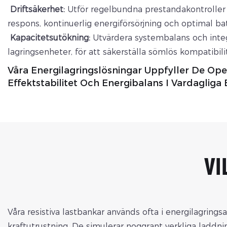
Driftsäkerhet:
Utför regelbundna prestandakontroller f
respons, kontinuerlig energiförsörjning och optimal bat
Kapacitetsutökning:
Utvärdera systembalans och integr
lagringsenheter, för att säkerställa sömlös kompatibili
Våra Energilagringslösningar Uppfyller De Ope
Effektstabilitet Och Energibalans I Vardagliga
VI
Våra resistiva lastbankar används ofta i energilagrings
kraftutrustning. De simulerar noggrant verkliga laddni