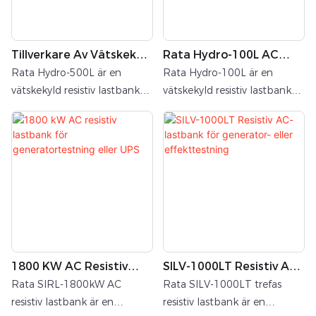
Tillverkare Av Vätskekyld
Rata Hydro-100L AC
Resistiv Lastbank På 500
Vätskekyld Resistiv
Rata Hydro-500L är en
Rata Hydro-100L är en
KW AC
Lastbank
vätskekyld resistiv lastbank
vätskekyld resistiv lastbank
på 500 kW AC, konstruerad
på 100 kW AC, konstruerad
för miljöer med hög
för miljöer med hög
effekttäthet, och ger
effekttäthet, och ger
kontrollerad lasttestning för
kontrollerad lasttestning för
trefasiga
trefasiga
växelströmsaggregat. Dess
växelströmsaggregat. Dess
främsta fördel ligger i dess
främsta fördel ligger i dess
innovativa vätskekylsystem,
innovativa vätskekylsystem,
vilket möjliggör stabil drift
vilket möjliggör stabil drift
1800 KW AC Resistiv
SILV-1000LT Resistiv AC-
vid full nominell effekt
vid full nominell effekt
Lastbank För
Lastbank För Generator-
samtidigt som
samtidigt som
Rata SIRL-1800kW AC
Rata SILV-1000LT trefas
Generatortestning Eller
Eller Effekttestning
värmeavledning och buller i
värmeavledning och buller i
resistiv lastbank är en
resistiv lastbank är en
UPS