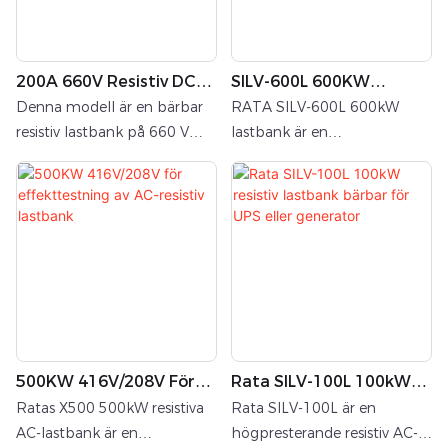
tillförlitliga lasttestlösningar
verifiering av
för generatoraggregat, UPS-
högeffektsutrustning som
strömförsörjning och annan
generatoraggregat, UPS-
200A 660V Resistiv DC
SILV-600L 600KW
växelströmsutrustning.
system, transformatorer och
Bärbar Lastbank
415Vac Resistiv
kraftomvandlare.
Denna modell är en bärbar
RATA SILV-600L 600kW
Lastbank För
resistiv lastbank på 660 V
lastbank är en
Generatortestning
DC/200 A, en
lasttestutrustning av
högprecisionstestanordning
industriell kvalitet med hög
som är speciellt utformad för
effekt, exakt styrning och
testning av likströmssystem.
stark
Den är lämplig för
miljöanpassningsförmåga,
tillämpningar som
lämplig för verifiering av
batterilagringssystem (BESS),
kraftsystem för generatorer
likströmsförsörjningssystem,
och datacenter.
solcellssystem och
500KW 416V/208V För
Rata SILV-100L 100kW
likströmsladdningsutrustning
Effekttestning Av AC-
Resistiv Lastbank Bärbar
.
Ratas X500 500kW resistiva
Rata SILV-100L är en
Resistiv Lastbank
För UPS Eller Generator
AC-lastbank är en
högpresterande resistiv AC-