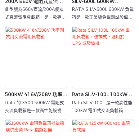
200A 660V 電阻式直流便
SILV-600L 600KW
攜式負載箱
415Vac 電阻負載箱，用於
此型號為660V直流/200A便攜
RATA SILV-600L 600kW 負載
發電機測試
式直流電阻負載箱，是一款專為
箱是一款工業級負載測試設備，
直流電源系統測試而設計的高精
具有高功率輸出、精確控制和強
度測試設備。它適用於電池儲能
大的環境適應性，適用於驗證發
係統（BESS）、直流電源系
電機和資料中心的電力系統。
統、光伏系統和直流充電設備等
應用。
500KW 416V/208V 功率測
Rata SILV-100L 100kW 電
試用交流電阻負載箱
阻負載箱，便攜式，適用於
Rata 的 X500 500kW 電阻式
Rata SILV-100L 是一款高性能
UPS 或發電機
交流負載箱是一款高性能設備，
100kW 電阻式交流負載箱，專
專為測試中低壓電力系統而設
為資料中心、發電機組、UPS 系
計。此負載箱額定電壓為
統和其他電力設備的效能測試和
416Vac / 208Vac，支援
維護而設計。其額定電壓為