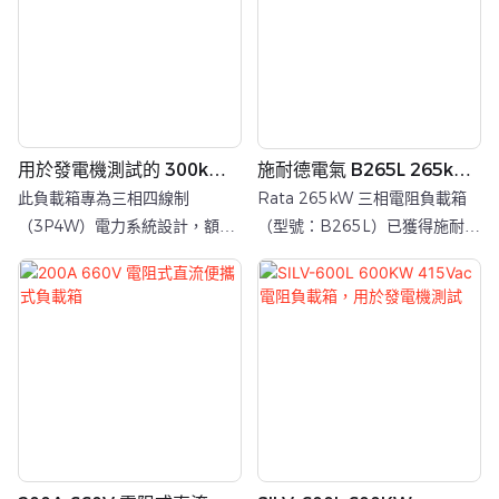
能。它廣泛應用於大型工業電力
採用垂直緊湊型設計。它廣泛應
設備的性能測試和驗證，包括大
用於工業電源的性能測試和驗
型發電機、UPS系統、資料中心
證，包括大型發電機、UPS 系統
和儲能係統等。
和變壓器等。
用於發電機測試的 300kW
施耐德電氣 B265L 265kW
400V 電阻式交流負載組
電阻式交流負載箱，用於
此負載箱專為三相四線制
Rata 265kW 三相電阻負載箱
UPS 測試
（3P4W）電力系統設計，額定
（型號：B265L）已獲得施耐德
測試電壓為400VAC，工作頻率
電機授權。本產品採用貨櫃式設
為50Hz。作為高效能測試負
計，支援 400Vac 三相電源輸
載，它可為發電機組、UPS電源
入，最大功率為 265kW。它廣
和其他交流電源設備提供準確可
泛用於發電機組、UPS 系統、變
靠的負載測試解決方案。
壓器和功率轉換器等高功率設備
的性能測試和驗證。