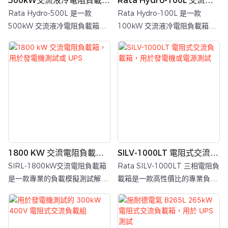
500kW交流液冷電阻負載箱
Rata Hydro-100L 交流液
製造商
冷電阻負載箱
Rata Hydro-500L 是一款
Rata Hydro-100L 是一款
500kW 交流液冷電阻負載箱，
100kW 交流液冷電阻負載箱，
專為高功率密度環境設計，可為
專為高功率密度環境設計，可為
三相交流電源提供可控負載測
三相交流電源提供可控負載測
試。其核心優勢在於創新的液冷
試。其核心優勢在於創新的液冷
系統，可在滿功率下穩定運行，
系統，可在滿功率下穩定運行，
同時最大限度地降低測試環境中
同時最大限度地降低測試環境中
的散熱和噪音，使其成為傳統風
的散熱和噪音，使其成為傳統風
冷方案不適用的室內測試場所的
冷方案不適用的室內測試場所的
理想選擇。
理想選擇。
1800 KW 交流電阻負載
SILV-1000LT 電阻式交流負
箱，用於發電機測試或 UPS
載箱，用於發電機或電源測
SIRL-1800kW交流電阻負載箱
Rata SILV-1000LT 三相電阻負
試
是一款專業的負載模擬測試解決
載箱是一款高性價比的專業負載
方案，整合了1800kW超高功
模擬設備，集 1000kW 超大功
率、精確的5kW步進控制、工業
率、10kW 粗粒度控制、工業級
級散熱、智慧管理和綜合保護功
散熱和多層安全保護於一體，並