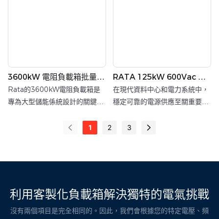
50/60Hz 的三相四線制（星形
400Vac，支援 50/60Hz 的三
連接），並提供 1kW 的精細負
相四線連接。
載步進解析度。
3600kW 電阻負載箱批量採
RATA 125kW 600Vac 電
購供應商 Rata 儲能設備
阻負載組
Rata的3600kW電阻負載箱是
在現代資料中心和電力系統中，
專為大型儲能係統設計的關鍵測
穩定可靠的電源供應至關重要。
試設備。此負載箱額定測試電壓
系統正式投入運作前，工程師必
高達950Vac，支援50/60Hz三
須使用專用設備進行全面的負載
1
2
3
相四線制（三角形接法），並具
測試。
有60kW的精細負載步長解析
度。其主要功能是在儲能係統
（尤其是配備PCS功率轉換系統
的儲能係統）的滿功率放電測試
利用客製化負載箱解決獨特的電氣挑戰
期間模擬實際電氣負載，從而安
沒有兩個項目是完全相同的。因此，我們會根據您的特定電壓、頻
全可控地驗證系統性能。