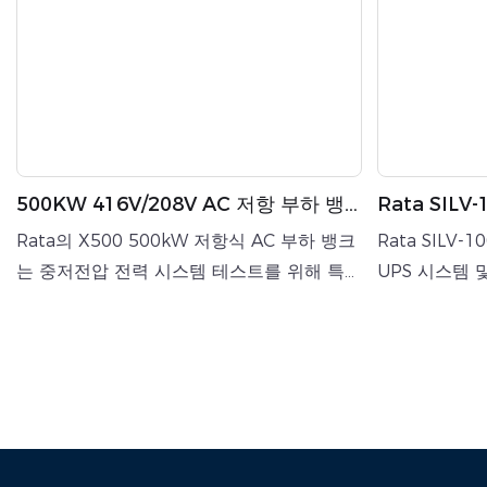
500KW 416V/208V AC 저항 부하 뱅
Rata SILV
크 전력 테스트용
크 (휴대용, 
Rata의 X500 500kW 저항식 AC 부하 뱅크
Rata SILV-
는 중저전압 전력 시스템 테스트를 위해 특별
UPS 시스템 
히 설계된 고성능 장치입니다.
트 및 유지보
416Vac/208Vac 정격의 이 부하 뱅크는
100kW 저항
50/60Hz에서 3상 4선식(스타 결선)을 지원
400Vac이며 
하며 1kW의 정밀한 부하 단계 분해능을 제
을 지원합니다
공합니다.