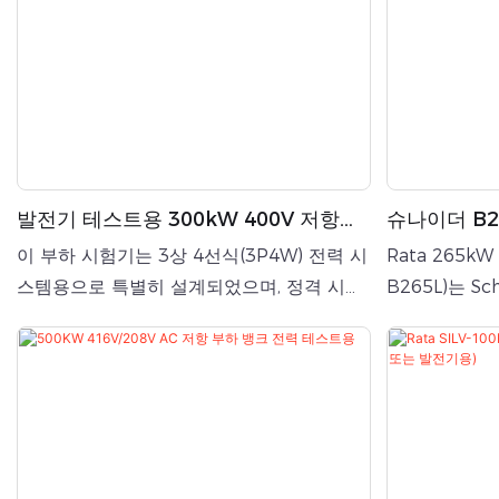
의 공랭식 솔루션이 비실용적인 실내 테스트
의 공랭식 솔
시설에 이상적입니다.
시설에 이상적
발전기 테스트용 300kW 400V 저항성
슈나이더 B26
교류 부하 뱅크
하 뱅크 (UP
이 부하 시험기는 3상 4선식(3P4W) 전력 시
Rata 265k
스템용으로 특별히 설계되었으며, 정격 시험
B265L)는 S
전압은 400VAC, 동작 주파수는 50Hz입니
니다. 컨테이너
다. 고성능 시험 부하로서 발전기, 무정전 전
입력을 지원하
원 공급 장치 및 기타 AC 전력 장비에 대한
을 제공합니다.
정확하고 신뢰할 수 있는 부하 시험 솔루션을
치(UPS), 
제공합니다.
의 성능 테스