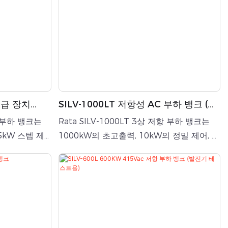
공급 장치
SILV-1000LT 저항성 AC 부하 뱅크 (발
 교류 저항 부
전기 또는 전력 테스트용)
항 부하 뱅크는
Rata SILV-1000LT 3상 저항 부하 뱅크는
5kW 스텝 제
1000kW의 초고출력, 10kW의 정밀 제어, 산
 관리 및 종합
업용 수준의 방열 및 다층 안전 보호 기능을
 부하 시뮬레이
통합한 경제적인 전문가용 부하 시뮬레이션
발전기, UPS
장치로, 수직형 소형 디자인을 자랑합니다.
 저장 시스템
대형 발전기, UPS 시스템, 변압기 등 산업용
 설비의 성능
전원 공급 장치의 성능 테스트 및 검증에 널
니다.
리 사용됩니다.