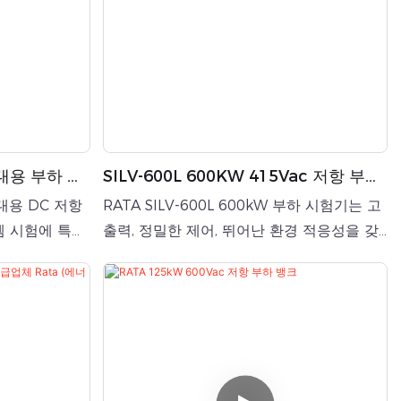
휴대용 부하 뱅
SILV-600L 600KW 415Vac 저항 부하
뱅크 (발전기 테스트용)
휴대용 DC 저항
RATA SILV-600L 600kW 부하 시험기는 고
템 시험에 특화
출력, 정밀한 제어, 뛰어난 환경 적응성을 갖
배터리 에너지
춘 산업용 부하 시험 장비로, 발전기 및 데이
 공급 시스템, 태
터 센터의 전력 시스템 검증에 적합합니다.
장비 등의 응용