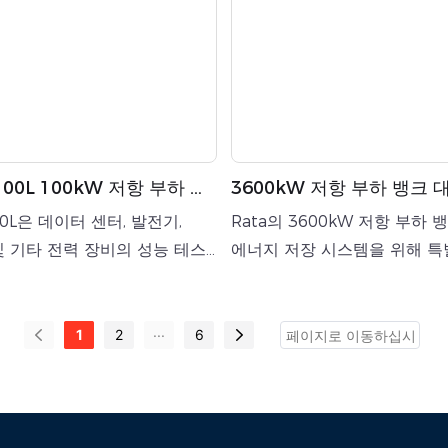
-100L 100kW 저항 부하 뱅
3600kW 저항 부하 뱅크 
UPS 또는 발전기용)
급업체 Rata (에너지 저장
100L은 데이터 센터, 발전기,
Rata의 3600kW 저항 부하
및 기타 전력 장비의 성능 테스
에너지 저장 시스템을 위해 특
수를 위해 설계된 고성능
심 테스트 장치입니다. 이 부하
식 AC 부하 뱅크입니다. 정격
950Vac의 정격 테스트 전압을
...
50/60Hz에서 3상 4선식 연결
50/60Hz에서 3상 4선식(델
1
2
6
.
하며, 60kW의 정밀한 부하 
공합니다. 주요 기능은 에너지 
특히 PCS 전력 변환 시스템을
의 최대 출력 방전 테스트 중 