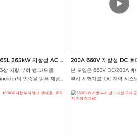
루션이 비실용적인 실내 테스트
입니다.
5L 265kW 저항성 AC 부
200A 660V 저항성 DC 
S 테스트용)
크
W 3상 저항 부하 뱅크(모델:
본 모델은 660V DC/200A 
chneider의 인증을 받은 제품입
부하 시험기로, DC 전력 시스
형 설계로 400Vac 3상 전원
된 고정밀 시험 장비입니다. 
며 최대 265kW의 정격 출력
저장 시스템(BESS), DC 전원
 발전기, 무정전 전원 공급 장
양광 발전 시스템, DC 충전 
변압기, 전력 변환기 등 고출력 장비
분야에 적합합니다.
트 및 검증에 널리 사용됩니다.