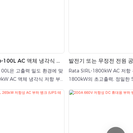
ro-100L AC 액체 냉각식 저
발전기 또는 무정전 전원 
(UPS) 테스트용 1800kW
o-100L은 고출력 밀도 환경에 맞
Rata SIRL-1800kW AC 저
하 뱅크
0kW AC 액체 냉각식 저항 부
1800kW의 초고출력, 정밀한 
상 AC 전원 공급 장치에 대한 제
어, 산업용 수준의 방열, 지능형
트를 제공합니다. 이 제품의 핵
적인 보호 기능을 통합한 전문
신적인 액체 냉각 시스템에 있으
션 테스트 솔루션입니다. 대형 
은 정격 출력에서 ​​안정적인 작
시스템, 데이터 센터 및 에너지
 하는 동시에 테스트 환경에서
을 포함한 대규모 산업용 전력
음을 최소화합니다. 따라서 기존
테스트 및 검증에 널리 사용됩