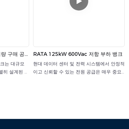
대량 구매 공
RATA 125kW 600Vac 저항 부하 뱅크
 장치용)
 뱅크는 대규모
현대 데이터 센터 및 전력 시스템에서 안정적
별히 설계된 핵
이고 신뢰할 수 있는 전원 공급은 매우 중요
 뱅크는 최대
합니다. 시스템을 공식적으로 가동하기 전에
 지원하고,
엔지니어는 특수 장비를 사용하여 포괄적인
타 결선)을 지원
부하 테스트를 수행해야 합니다.
단계 분해능을 제
저장 시스템,
 탑재한 시스템
실제 전기 부하