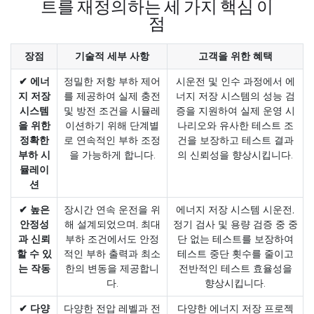
트를 재정의하는 세 가지 핵심 이
점
장점
기술적 세부 사항
고객을 위한 혜택
✔ 에너
정밀한 저항 부하 제어
시운전 및 인수 과정에서 에
지 저장
를 제공하여 실제 충전
너지 저장 시스템의 성능 검
시스템
및 방전 조건을 시뮬레
증을 지원하여 실제 운영 시
을 위한
이션하기 위해 단계별
나리오와 유사한 테스트 조
정확한
로 연속적인 부하 조정
건을 보장하고 테스트 결과
부하 시
을 가능하게 합니다.
의 신뢰성을 향상시킵니다.
뮬레이
션
✔ 높은
장시간 연속 운전을 위
에너지 저장 시스템 시운전,
안정성
해 설계되었으며, 최대
정기 검사 및 용량 검증 중 중
과 신뢰
부하 조건에서도 안정
단 없는 테스트를 보장하여
할 수 있
적인 부하 출력과 최소
테스트 중단 횟수를 줄이고
는 작동
한의 변동을 제공합니
전반적인 테스트 효율성을
다.
향상시킵니다.
✔ 다양
다양한 전압 레벨과 전
다양한 에너지 저장 프로젝