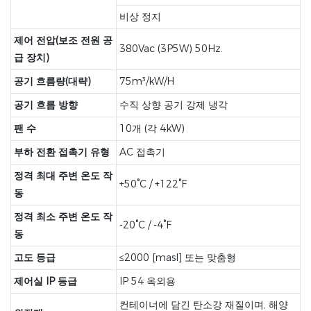
비상 정지
제어 전압(보조 전원 공
380Vac (3P5W) 50Hz.
급 장치)
공기 흐름량(대략)
75m³/kW/H
공기 흐름 방향
수직 상향 공기 강제 냉각
팬 수
10개 (각 4kW)
부하 전환 접촉기 유형
AC 접촉기
정격 최대 주변 온도 작
+50°C / +122°F
동
정격 최소 주변 온도 작
-20°C / -4°F
동
고도 등급
≤2000 [masl] 또는 맞춤형
제어실 IP 등급
IP 54 옥외용
컨테이너에 담긴 탄소강 재질이며, 해양