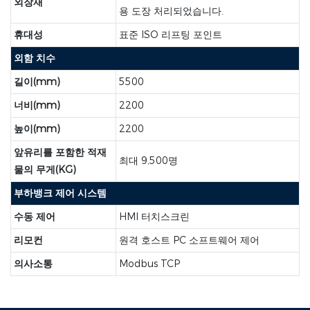
외장재
용 도장 처리되었습니다.
휴대성
표준 ISO 리프팅 포인트
외함 치수
길이(mm)
5500
너비(mm)
2200
높이(mm)
2200
앞유리를 포함한 적재
최대 9,500명
물의 무게(KG)
부하뱅크 제어 시스템
수동 제어
HMI 터치스크린
리모컨
원격 호스트 PC 소프트웨어 제어
의사소통
Modbus TCP