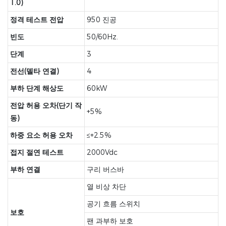
1.0)
정격 테스트 전압
950 진공
빈도
50/60Hz.
단계
3
전선(델타 연결)
4
부하 단계 해상도
60kW
전압 허용 오차(단기 작
+5%
동)
하중 요소 허용 오차
≤+2.5%
접지 절연 테스트
2000Vdc
부하 연결
구리 버스바
열 비상 차단
공기 흐름 스위치
보호
팬 과부하 보호