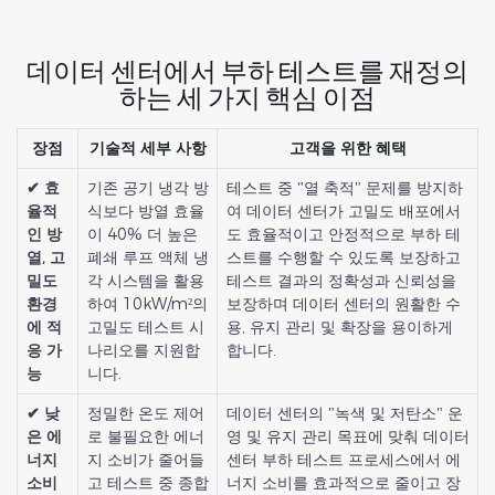
데이터 센터에서 부하 테스트를 재정의
하는 세 가지 핵심 이점
장점
기술적 세부 사항
고객을 위한 혜택
✔ 효
기존 공기 냉각 방
테스트 중 "열 축적" 문제를 방지하
율적
식보다 방열 효율
여 데이터 센터가 고밀도 배포에서
인 방
이 40% 더 높은
도 효율적이고 안정적으로 부하 테
열, 고
폐쇄 루프 액체 냉
스트를 수행할 수 있도록 보장하고
밀도
각 시스템을 활용
테스트 결과의 정확성과 신뢰성을
환경
하여 10kW/m²의
보장하며 데이터 센터의 원활한 수
에 적
고밀도 테스트 시
용, 유지 관리 및 확장을 용이하게
응 가
나리오를 지원합
합니다.
능
니다.
✔ 낮
정밀한 온도 제어
데이터 센터의 "녹색 및 저탄소" 운
은 에
로 불필요한 에너
영 및 유지 관리 목표에 맞춰 데이터
너지
지 소비가 줄어들
센터 부하 테스트 프로세스에서 에
소비
고 테스트 중 종합
너지 소비를 효과적으로 줄이고 장