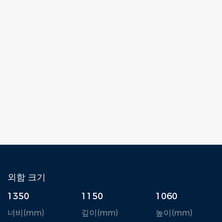
외함 크기
1350
1150
1060
너비(mm)
깊이(mm)
높이(mm)