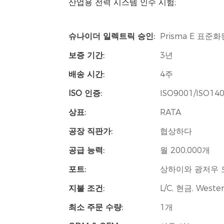
산업용 전력 시스템 인수 시험;
슈나이더 일렉트릭 승인:
Prisma E 표
보증 기간:
3년
배송 시간:
4주
ISO 인증:
ISO9001/ISO14
상표:
RATA
공장 직판가:
협상하다
공급 능력:
월 200,000개
포트:
상하이와 광저우 
지불 조건:
L/C, 현금, Wester
최소 주문 수량:
1개