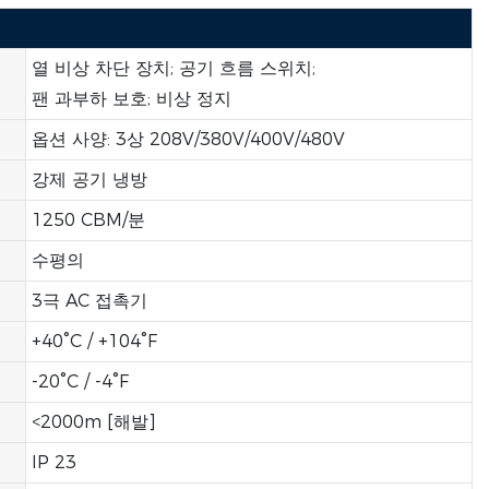
열 비상 차단 장치; 공기 흐름 스위치;
팬 과부하 보호; 비상 정지
옵션 사양: 3상 208V/380V/400V/480V
강제 공기 냉방
1250 CBM/분
수평의
3극 AC 접촉기
+40°C / +104°F
-20°C / -4°F
<2000m [해발]
IP 23