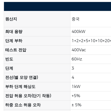
원산지
중국
최대 용량
400kW
단계 부하
1+2+2+5+10+10+20
테스트 전압
400Vac
빈도
60Hz.
단계
3
전선(별 모양 연결)
4
부하 단계 해상도
1kW
전압 허용 오차(단기 작동)
+5%
하중 요소 허용 오차
± 5%