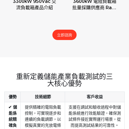
3300kW 950Vac 交
3600kW 電阻負載箱
流負載箱產品介紹
批量採購供應商 Rata
儲能設備
立即諮詢
重新定義儲能產業負載測試的三
大核心優勢
優勢
技術細節
客戶收益
✔ 儲
提供精確的電阻負載
支援在調試和驗收過程中對儲
能係
控制，可實現逐步和
能係統進行效能驗證，確保測
統精
連續的負載調節，以
試條件接近實際運行場景，從
確負
模擬真實的充放電條
而提高測試結果的可靠性。