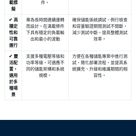
載模
件。
擬
✔ 高
專為長時間連續運轉
確保儲能係統調試、例行檢查
穩定
而設計，在滿載條件
和容量驗證期間測試不間斷，
性和
下具有穩定的負載輸
減少測試中斷，提高整體測試
可靠
出和最小的波動
效率。
運行
✔ 靈
支援多種電壓等級和
方便在各種儲能專案中進行測
活配
功率等級，可適應不
試，簡化部署流程，並提高系
置，
同的儲能架構和系統
統擴充、升級和維護期間的相
適用
規模。
容性。
於多
種場
景