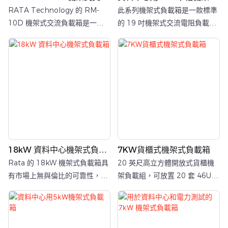
負載箱
負載箱
RATA Technology 的 RM-
此系列機架式負載箱是一款標準
10D 機架式交流負載箱是一款
的 19 吋機架式交流電阻負載設
高效能、節省空間的解決方案，
備，專為資料中心和關鍵電力基
專為資料中心、UPS 系統、發電
礎架構設計，可精確、可控且可
機組和工業應用中的可靠電源測
重複地模擬 IT 負載。
試而設計。這款 8U 機架式設備
在 400Vac/60Hz 下可提供
10kW 的連續輸出功率，其緊湊
的尺寸（483mm 寬 ×
660mm 深）可實現精確的負載
模擬。
18kW 資料中心機架式負載
7KW貨櫃式機架式負載箱
箱
Rata 的 18kW 機架式負載箱具
20 英尺高立方體開放式貨櫃機
有市場上無與倫比的可靠性，專
架負載組，可放置 20 套 46U
為支援設施內的氣流測試和冷卻
機架，每組機架包含 7 套 7kw
系統驗證而設計。
機架負載組，易於移動和運輸。