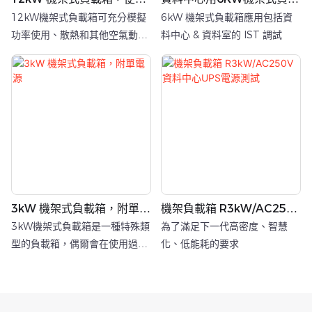
式，適用於資料中心
箱
12kW機架式負載箱可充分模擬
6kW 機架式負載箱應用包括資
功率使用、散熱和其他空氣動力
料中心 & 資料室的 IST 調試
學特性。
3kW 機架式負載箱，附單電
機架負載箱 R3kW/AC250V
源
資料中心UPS電源測試
3kW機架式負載箱是一種特殊類
為了滿足下一代高密度、智慧
型的負載箱，偶爾會在使用過程
化、低能耗的要求
中使用。