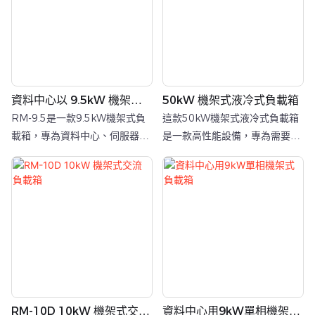
資料中心以 9.5kW 機架式
50kW 機架式液冷式負載箱
負載箱
RM-9.5是一款9.5kW機架式負
這款50kW機架式液冷式負載箱
載箱，專為資料中心、伺服器機
是一款高性能設備，專為需要精
櫃、電源系統和邊緣運算場景而
確熱模擬和功率測試的場景而設
設計。它採用標準的8U機架式結
計，例如資料中心和實驗室。它
構，並配備IEC 60320接口，適
採用先進的液冷技術，可在緊湊
用於UPS、配電單元、伺服器電
的機架空間內高效散熱50kW的
源電路和AI資料中心機櫃的負載
熱量，是伺服器熱測試、冷卻系
模擬和測試。
統驗證以及UPS和發電機等電源
設備負載測試的理想選擇。
RM-10D 10kW 機架式交流
資料中心用9kW單相機架式