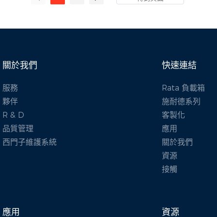
關於我們
快速連結
服務
Rata 負載箱
夥伴
施耐德系列
R & D
客製化
品質管理
應用
西門子維護系統
關於我們
資源
接觸
應用
資源