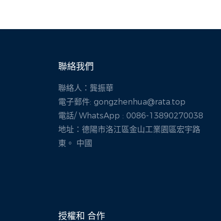
聯絡我們
聯絡人：龔振華
電子郵件:
gongzhenhua@rata.top
電話/
WhatsApp
: 0086-13890270038
地址：德陽市洛江區金山工業園區宏宇路
東。 中國
授權和
合作