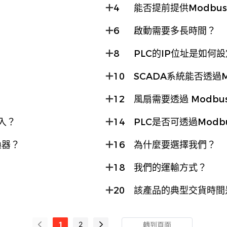
4
能否提前提供Modbu
6
啟動需要多長時間？
8
PLC的IP位址是如何
10
SCADA系統能否透過M
12
風扇需要透過 Modbu
入？
14
PLC是否可透過Modb
換器？
16
為什麼要選擇我們？
18
我們的運輸方式？
20
該產品的典型交貨時間
1
2