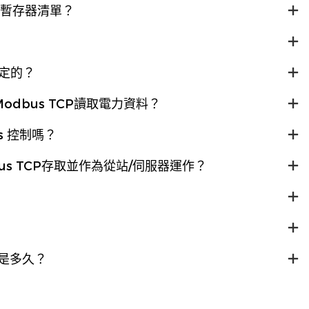
s暫存器清單？
設定的？
odbus TCP讀取電力資料？
s 控制嗎？
us TCP存取並作為從站/伺服器運作？
是多久？