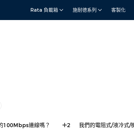
Rata 負載箱
施耐德系列
客製化
Rata
資源
FAQ
FAQ
100Mbps連線嗎？
2
我們的電阻式/液冷式