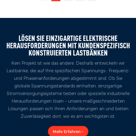
großtechnische
zuverlässige
Energiespeichersysteme
Stromversorgung
entwickelt wurde. Diese
unerlässlich. Bevor ein
Lastbank verfügt über eine
System offiziell in Betrieb
Nennprüfspannung von bis
genommen wird, müssen
LÖSEN SIE EINZIGARTIGE ELEKTRISCHE
zu 950 V AC, unterstützt
Ingenieure umfassende
HERAUSFORDERUNGEN MIT KUNDENSPEZIFISCH
Dreiphasen-Vierleiter-
Lasttests mit Spezialgeräten
KONSTRUIERTEN LASTBÄNKEN
Schaltung
durchführen.
Kein Projekt ist wie das andere. Deshalb entwickeln wir
(Dreieckschaltung) bei 50/60
Lastbänke, die auf Ihre spezifischen Spannungs-, Frequenz-
Hz und zeichnet sich durch
und Phasenanforderungen abgestimmt sind. Ob Sie
eine feine
globale Spannungsstandards einhalten, einzigartige
Lastschrittauflösung von 60
Stromversorgungssysteme testen oder spezielle industrielle
kW aus. Ihre Hauptfunktion
Herausforderungen lösen – unsere maßgeschneiderten
besteht darin, reale
Lösungen passen sich Ihren Anforderungen an und bieten
elektrische Lasten während
Zuverlässigkeit dort, wo es am wichtigsten ist.
Volllastentladetests von
Energiespeichersystemen zu
Mehr Erfahren >
simulieren, insbesondere