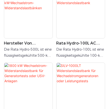
Hersteller Von
Rata Hydro-100L AC
Flüssigkeitsgekühlten
Flüssigkeitsgekühlte
Die Rata Hydro-500L ist eine
Die Rata Hydro-100L ist eine
500-KW-Wechselstrom-
Widerstandslastbank
flüssigkeitsgekühlte 500-kW-
flüssigkeitsgekühlte 100-kW-
Widerstandslastbänken
Wechselstrom-Lastbank, die
Wechselstrom-Lastbank, die
für Umgebungen mit hoher
für Umgebungen mit hoher
Leistungsdichte entwickelt
Leistungsdichte entwickelt
wurde und kontrollierte
wurde und kontrollierte
Lasttests für dreiphasige
Lasttests für dreiphasige
Wechselstromnetzteile
Wechselstromnetzteile
ermöglicht. Ihr Hauptvorteil
ermöglicht. Ihr Hauptvorteil
liegt in ihrem innovativen
liegt in ihrem innovativen