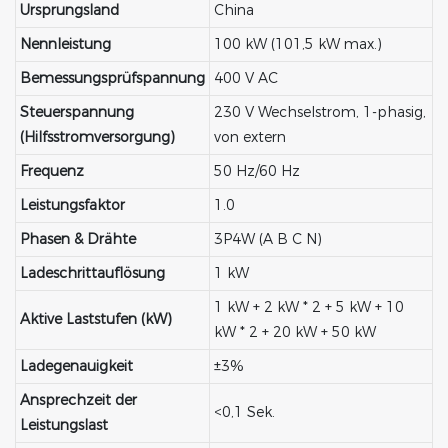
Ursprungsland
China
Nennleistung
100 kW (101,5 kW max.)
Bemessungsprüfspannung
400 V AC
Steuerspannung
230 V Wechselstrom, 1-phasig,
(Hilfsstromversorgung)
von extern
Frequenz
50 Hz/60 Hz
Leistungsfaktor
1.0
Phasen & Drähte
3P4W (A B C N)
Ladeschrittauflösung
1 kW
1 kW + 2 kW * 2 + 5 kW + 10
Aktive Laststufen (kW)
kW * 2 + 20 kW + 50 kW
Ladegenauigkeit
±3%
Ansprechzeit der
<0,1 Sek.
Leistungslast