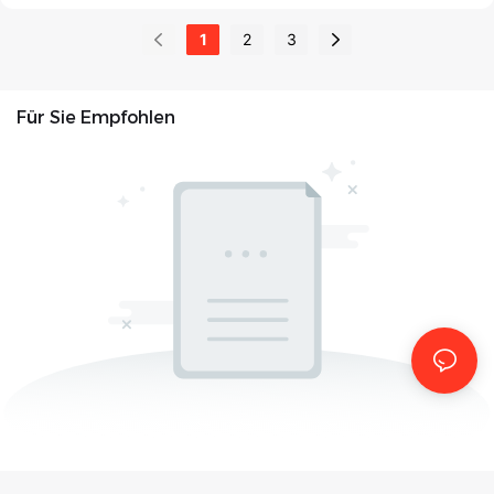
Leistungsprüfung, hat die
Widerstandslastbänken, hat
1
2
3
Markteinführung der 250-
die Einführung der SILV-
kVA-Wechselstrom-
1800L 1800kW AC-
Lastbank SIRL-250L
Widerstandslastbank
Für Sie Empfohlen
bekannt gegeben. Damit
bekannt gegeben. Dieses
erweitert das Unternehmen
neue Hochleistungs-
sein Portfolio an Prüfgeräten
Testsystem wurde
für Branchen, die eine
entwickelt, um den
präzise Überprüfung der
steigenden Anforderungen
elektrischen
an die Leistungsverifizierung
Leistungsfähigkeit
moderner
benötigen. Die Einführung
Energieinfrastrukturen
trägt der steigenden
gerecht zu werden. Die
Nachfrage nach
Markteinführung erfolgt vor
fortschrittlichen
dem Hintergrund weltweit
Prüftechnologien
verstärkter Investitionen in
Rechnung, da
Notstromsysteme,
Energieversorger,
Energiespeicher und