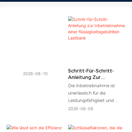
Schritt-Für-Schritt-
2026
08
10
Anleitung Zur
Inbetriebnahme Einer
Die Inbetriebnahme ist
Flüssigkeitsgekühlten
unerlässlich für die
Lastbank
Leistungsfähigkeit und
Zuverlässigkeit und eine
2026
08
06
wichtige Phase vor dem
Betriebsbeginn einer
Energieanlage. Um die