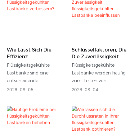
Einhaltung dieser
Anforderungen zu
gewährleisten, müssen
Generatoren,
unterbrechungsfreie
Stromversorgungen (USV),
Wie Lässt Sich Die
Schlüsselfaktoren, Die
Transformatoren,
Effizienz
Die Zuverlässigkeit
Schaltanlagen und
Flüssigkeitsgekühlter
Flüssigkeitsgekühlter
Flüssigkeitsgekühlte
Flüssigkeitsgekühlte
Batteriespeichersysteme
Lastbänke Verbessern?
Lastbänke Beeinflussen
Lastbänke sind eine
Lastbänke werden häufig
(BESS) unter realistischen
entscheidende
zum Testen von
Lastbedingungen getestet
Komponente bei der
Generatoren, USV-Anlagen,
2026
08
05
2026
08
04
werden.
Prüfung von Generatoren,
Batteriespeichersystemen
USV-Anlagen,
und anderen kritischen
Batteriespeichersystemen
Stromversorgungsgeräten
und anderen kritischen
eingesetzt. Dank ihrer
Stromversorgungsgeräten.
effektiven Wärmeableitung
Angesichts des steigenden
eignen sie sich hervorragend