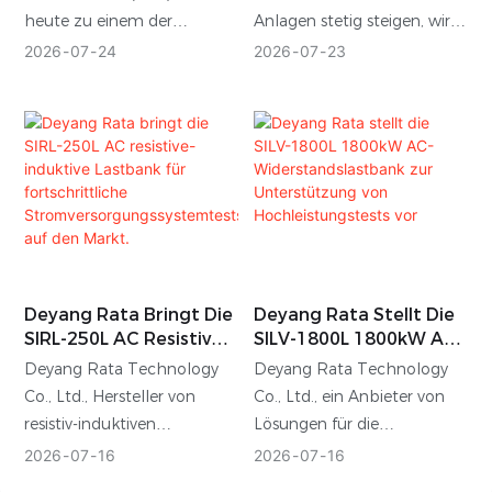
unter realen
die elektrische Leistung,
Werten Beitragen?
Unterschiede Erklärt
heute zu einem der
Anlagen stetig steigen, wird
Betriebsbedingungen
bilden aber die thermischen
wichtigsten Indikatoren für
die Prüfung von
2026
07
24
2026
07
23
sicherzustellen.
Bedingungen
die Leistungsfähigkeit
Stromversorgungssystemen
flüssigkeitsgekühlter GPU-
typischer Rechenzentren
immer anspruchsvoller. Die
Infrastrukturen
entwickelt. Betreiber stehen
Auswahl der optimalen
möglicherweise nicht
zunehmend vor der
Kühltechnologie für
präzise ab.
Herausforderung, den
Lastbänke hängt direkt mit
Stromverbrauch zu senken
deren Effizienz,
und gleichzeitig die
Installationsflexibilität,
erforderliche
Kosten und
Infrastrukturleistung
Langzeitstabilität
Deyang Rata Bringt Die
Deyang Rata Stellt Die
angesichts neuer Workloads,
zusammen.
SIRL-250L AC Resistive-
SILV-1800L 1800kW AC-
der Skalierung von
Induktive Lastbank Für
Widerstandslastbank
Deyang Rata Technology
Deyang Rata Technology
Hyperscale-Infrastrukturen
Fortschrittliche
Zur Unterstützung Von
Co., Ltd., Hersteller von
Co., Ltd., ein Anbieter von
und des Einsatzes
Stromversorgungssyste
Hochleistungstests Vor
resistiv-induktiven
Lösungen für die
hochdichter Server
Mtests Auf Den Markt.
Lastbänken und Entwickler
Leistungsprüfung und
2026
07
16
2026
07
16
aufrechtzuerhalten.
von Lösungen für die
Hersteller von