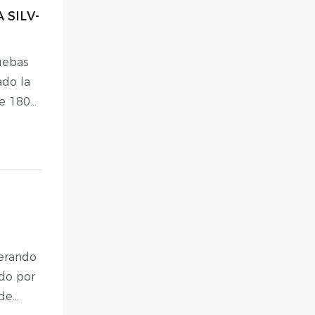
 centros
 SILV-
or
stemas
uebas
ado la
de 1800
 para
o de la
 el
ía de
 todo
erando
ido por
 de