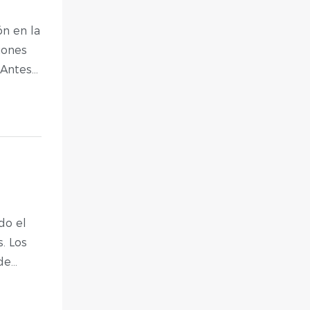
n en la
ciones
 Antes
equipos
u
do el
. Los
de