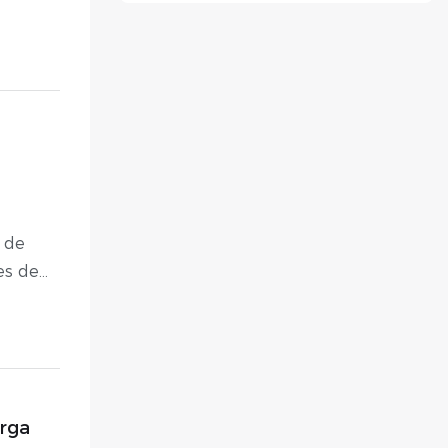
líquido a lograr
es
índices PUE más
eden
bajos?
ulación
n de
es de
ircuito
ra
 un
érdidas
rga