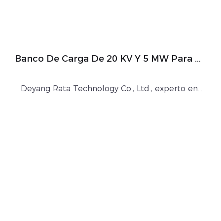
Banco De Carga De 20 KV Y 5 MW Para El
Equilibrio De La Red Eólica Finlandesa
Deyang Rata Technology Co., Ltd., experto en
bancos de carga en China, se asoció con un
cliente finlandés para entregar un banco de
carga resistivo de 5000kW y 20kV, hecho a
medida para equilibrar la red eléctrica de
energía eólica en Tampere, Finlandia.