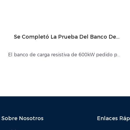
Se Completó La Prueba Del Banco De
Carga Resistiva De 600 KW
El banco de carga resistiva de 600kW pedido por
clientes extranjeros ya se ha fabricado y, después
de ser probado y confirmado por ingenieros
técnicos, se empacará y finalmente se
transportará...
Sobre Nosotros
Enlaces Ráp