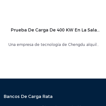
Prueba De Carga De 400 KW En La Sala
Del Centro De Datos
Una empresa de tecnología de Chengdu alquiló
un banco de carga de 400 kW de nuestra
empresa para probar el funcionamiento de carga
de la sala del centro de datos. El propósito
principal de esta prueba es verificar el est...
Bancos De Carga Rata