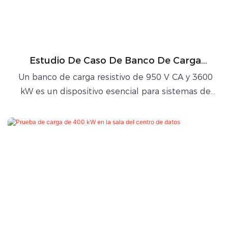
Estudio De Caso De Banco De Carga
Resistivo 3600kW 950VAC 50/60Hz.
Un banco de carga resistivo de 950 V CA y 3600
kW es un dispositivo esencial para sistemas de
almacenamiento de energía a gran escala,
especialmente en pruebas de descarga a plena
potencia de paquetes de baterías configurados
con PCS (Sistema de Conversión de Potencia). Al
integrarse en la plataforma de pruebas, el banco
de carga simula el consumo eléctrico real y
permite a los operadores verificar de forma
segura el rendimiento del sistema en
condiciones controladas y repetibles.