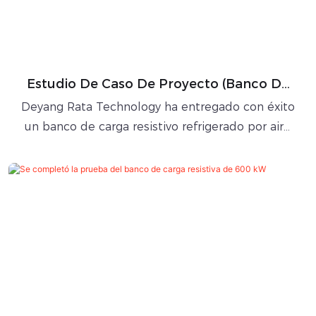
Estudio De Caso De Proyecto (banco De
Carga Montado En Rack De 18 KW)
Deyang Rata Technology ha entregado con éxito
un banco de carga resistivo refrigerado por aire
de 18 kW y 400 V CA a un importante centro de
datos de Oriente Medio. La unidad se diseñó
específicamente para realizar pruebas de flujo
de aire y verificar el sistema de refrigeración en
las instalaciones.