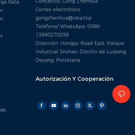
Contactos: Gong Zhenhua
rga Rata
Correo electrónico:
er
gongzhenhua@rata.top
ón
Teléfono/
WhatsApp
: 0086-
13890270038
s
Dirección: Hongyu Road East, Parque
Industrial Jinshan, Distrito de Luojiang,
Deyang. Porcelana
Autorización Y
Cooperación
ias