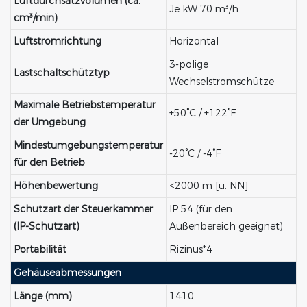
Luftdurchsatzvolumen (ca.
Je kW 70 m³/h
cm³/min)
Luftstromrichtung
Horizontal
3-polige
Lastschaltschütztyp
Wechselstromschütze
Maximale Betriebstemperatur
+50°C / +122°F
der Umgebung
Mindestumgebungstemperatur
-20°C / -4°F
für den Betrieb
Höhenbewertung
<2000 m [ü. NN]
Schutzart der Steuerkammer
IP 54 (für den
(IP-Schutzart)
Außenbereich geeignet)
Portabilität
Rizinus*4
Gehäuseabmessungen
Länge (mm)
1410