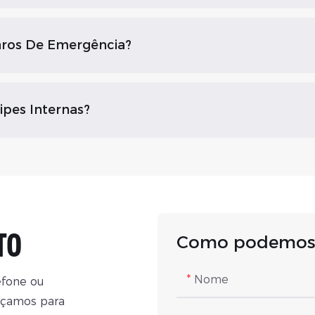
aros De Emergência?
pes Internas?
TO
Como podemos 
Nome
efone ou
rçamos para