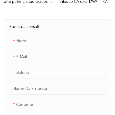
alta potência são usados ​​
trifásico CA de 5 MW/11 kV
principalmente em testes de
usado para teste de carga
desempenho e
em usina termelétrica a gás.
envelhecimento de sistemas
É do tipo contêiner.
Envie sua consulta
online.
Nome
E-Mail
Telefone
Nome Da Empresa
Contente