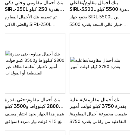
بنك أحمال مقاوم/تفاعلي
بنك أحمال مقاومي وحثي ذكي
SIRL-5500L بقدرة 5500 كيلو
SIRL-250L بقدرة 250 كيلو
فولت أمبير لاختبار المولدات،
فولت أمبير لاختبار المولدات
يجمع جهاز SIRL-5500L بين
تم تصميم بنك الأحمال المقاوم
وأنظمة الطاقة غير المنقطعة
اختبار عالي السعة بقدرة 5500
والحثي الذكي SIRL-250L
(UPS)، وشبكات الكهرباء،
كيلو فولت أمبير، ومحاكاة حقيقية
250kVA لإجراء اختبارات شاملة
والطاقة المتجددة
للأحمال الصناعية، والتحكم الذكي
وتشغيل مولدات الديزل وأنظمة
عن بعد، والحماية الصناعية في حل
UPS ومعدات توزيع الطاقة والبنية
واحد مُعبأ في حاوية.
التحتية الحيوية للطاقة.
بنك أحمال مقاومة/تفاعلية
بنك أحمال مقاوم-حثي بقدرة
بقدرة 3750 كيلو فولت أمبير
2800 كيلوواط و3500 كيلو
فولت أمبير لاختبار أنظمة
صُممت مجموعة أحمال المقاومة/
يتميز هذا الجهاز بجهد اختبار مصنف
الطاقة غير المنقطعة أو
التفاعلية من راتاس بقدرة 3750
يبلغ 415 فولت تيار متردد (متوافق
المولدات
كيلو فولت أمبير لمولدات الديزل
مع 400 فولت)، ويدعم ترددات