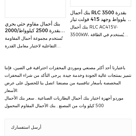
بنك أحمال RLC بقدرة 3500
كيلوواط وجهد 415 فولت تيار
بنك أحمال مقاوم حثي بحري
متردد، مقاوم للماء بمعيار
بنك أحمال RLC AC415V-
بقدرة 2500 كيلوواط/2000
IP56 لاختبار المولدات
3500kW، يُستخدم في الطاقة
كيلو فار
تُستخدم مجموعة أحمال المقاومة
والاتصالات والطاقة الجديدة ومراكز
التفاعلية لاختبار معامل القدرة
البيانات،
المقنن لمولد المحرك.
باعتبارنا أحد أكثر مصنعي وموردي المحفزات احترافية في الصين، فإننا
نتميز بمنتجات عالية الجودة وخدمة جيدة. يرجى التأكد من شراء المحفزات
المخصصة بأسعار تنافسية من مصنعنا. اتصل بنا للحصول على عرض
الأسعار.
موردو أجهزة اختبار بنك أحمال البطاريات الصناعية
,
سعر بنك الأحمال
500 كيلو وات من المصنع
,
بنك الأحمال المقاوم المحمول
أرسل استفسارك