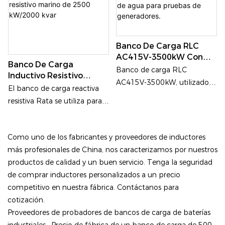
personalizables, adaptadas a
las necesidades del cliente, y
proporciona protocolos de
prueba científicos para
Banco De Carga RLC
equipos de CA de alta
AC415V-3500kW Con
Banco De Carga
potencia.
Clasificación IP56 A
Banco de carga RLC
Inductivo Resistivo
Prueba De Agua Para
AC415V-3500kW, utilizado
Marino De 2500
El banco de carga reactiva
Pruebas De
en energía,
KW/2000 Kvar
Generadores.
resistiva Rata se utiliza para
telecomunicaciones, nuevas
probar el factor de potencia
energías, centros de datos,
nominal del generador de
Como uno de los fabricantes y proveedores de inductores
motor.
más profesionales de China, nos caracterizamos por nuestros
productos de calidad y un buen servicio. Tenga la seguridad
de comprar inductores personalizados a un precio
competitivo en nuestra fábrica. Contáctanos para
cotización.
Proveedores de probadores de bancos de carga de baterías
industriales
,
Precio de fábrica de un banco de carga de 500