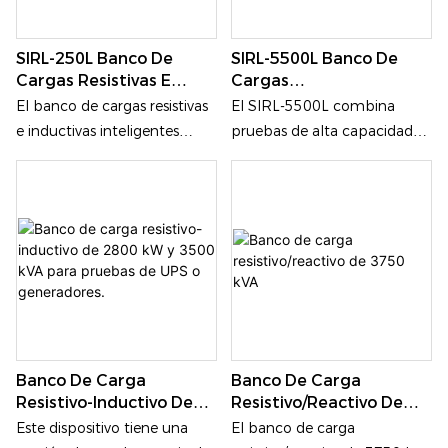
SIRL-250L Banco De
SIRL-5500L Banco De
Cargas Resistivas E
Cargas
Inductivas Inteligentes
Resistivas/reactivas De
El banco de cargas resistivas
El SIRL-5500L combina
De 250 KVA Para
5500 KVA Para Pruebas
e inductivas inteligentes
pruebas de alta capacidad
Pruebas De Generadores
De Generadores, UPS,
SIRL-250L de 250 kVA está
de 5500 kVA, simulación de
Redes Eléctricas Y
diseñado para realizar
carga industrial real, control
Energías Renovables.
pruebas exhaustivas y la
remoto inteligente y
puesta en marcha de
protección de grado
generadores diésel, sistemas
industrial en una única
UPS, equipos de distribución
solución en contenedor.
de energía e infraestructuras
eléctricas críticas.
Banco De Carga
Banco De Carga
Resistivo-Inductivo De
Resistivo/reactivo De
2800 KW Y 3500 KVA
3750 KVA
Este dispositivo tiene una
El banco de carga
Para Pruebas De UPS O