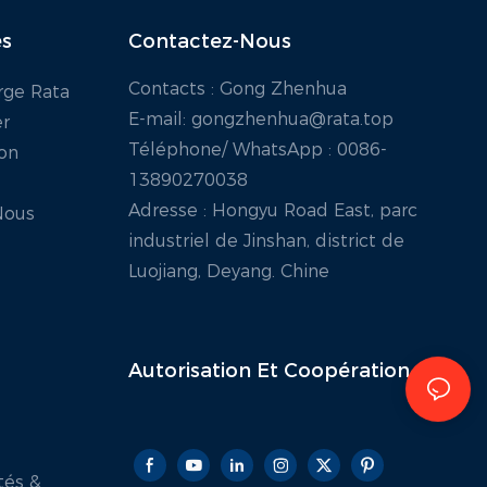
es
Contactez-Nous
Contacts : Gong Zhenhua
rge Rata
E-mail:
gongzhenhua@rata.top
er
Téléphone/
WhatsApp
: 0086-
ion
13890270038
Adresse : Hongyu Road East, parc
Nous
industriel de Jinshan, district de
Luojiang, Deyang. Chine
Autorisation Et
Coopération
tés &