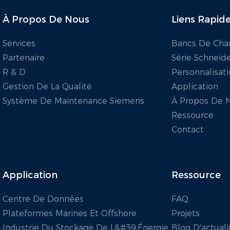
À Propos De Nous
Liens Rapid
Services
Bancs De Cha
Partenaire
Série Schneid
R & D
Personnalisat
Gestion De La Qualité
Application
Système De Maintenance Siemens
À Propos De 
Ressource
Contact
Application
Ressource
Centre De Données
FAQ
Plateformes Marines Et Offshore
Projets
Industrie Du Stockage De L&#39;énergie
Blog D'actuali