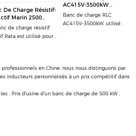
AC415V-3500kW
tests de charge par paliers
 De Charge Résistif-
Étanche IP56 Pour Tests
et les tests de maintenance
Banc de charge RLC
ctif Marin 2500
De Générateurs
annuels. Il simule avec
AC415V-3500kW, utilisé
2000 Kvar
nc de charge résistif
précision les conditions
dans l'énergie, les
if Rata est utilisé pour
réelles d'utilisation grâce à
télécommunications, les
r le facteur de
une combinaison de
nouvelles énergies, les
sance nominal du
charges résistives et
centres de données,
pe électrogène.
inductives.
us professionnels en Chine, nous nous distinguons par
des inducteurs personnalisés à un prix compétitif dans
lles
,
Prix ​​d'usine d'un banc de charge de 500 kW
,