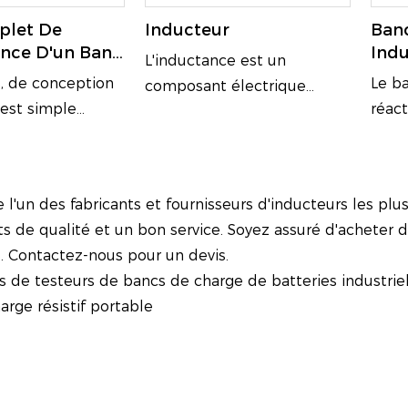
plet De
Inducteur
Banc
nce D'un Banc
Indu
L'inductance est un
e RLC De 3500
KW/
, de conception
Le ba
composant électrique
Générateur
 est simple
réact
couramment utilisé dans
n et d'entretien.
teste
les réseaux électriques. Ses
des capacités de
puis
principales fonctions sont la
sion et de
grou
limitation de courant.
 l'un des fabricants et fournisseurs d'inducteurs les pl
rsonnalisables
s de qualité et un bon service. Soyez assuré d'acheter 
esoins du client,
. Contactez-nous pour un devis.
des protocoles de
s de testeurs de bancs de charge de batteries industrie
ifiques pour les
rge résistif portable
ts CA haute