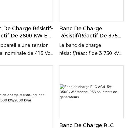
 De Charge Résistif-
Banc De Charge
ctif De 2800 KW Et
Résistif/réactif De 3750
 KVA Pour Les Tests
KVA
ppareil a une tension
Le banc de charge
nduleurs Ou De
sai nominale de 415 Vca
résistif/réactif de 3 750 kVA
érateurs
patible 400 V), prend
de Ratas est conçu pour les
harge les fréquences
groupes électrogènes
/60 Hz, utilise une
diesel et à gaz, ainsi que
xion triphasée à trois
pour les systèmes
et dispose d'un facteur
d'alimentation de secours. Il
uissance réglable de
permet d'effectuer les tests
1,0.
de réception en usine, la
mise en service sur site, les
Banc De Charge RLC
tests à pleine charge, les