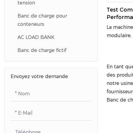
tension
Test Com
Banc de charge pour
Performa
De Charg
conteneurs
La machine
KW Pour 
modulaire,
AC LOAD BANK
d'utilisatio
Banc de charge fictif
Elle offre 
test de ten
En tant que
courant pe
des produit
Envoyez votre demande
selon les b
notre usine
et fournit 
fournisseur
test scient
Nom
Banc de cha
équipemen
puissance.
E-Mail
Téléphone