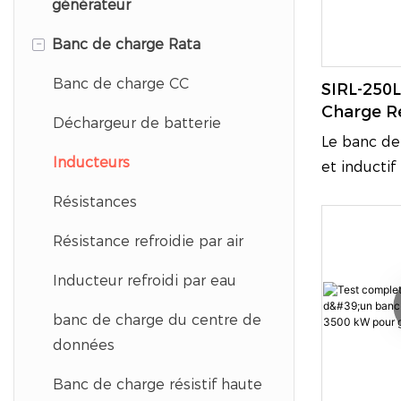
générateur
-
Banc de charge Rata
Banc de charge CC
SIRL-250
Charge Ré
Déchargeur de batterie
Inductif I
Le banc de 
KVA Pour 
Inducteurs
et inductif 
Générate
250L de 25
Résistances
pour les te
Résistance refroidie par air
service co
générateurs
Inducteur refroidi par eau
systèmes U
équipemen
banc de charge du centre de
distributio
données
des infrast
Banc de charge résistif haute
électriques