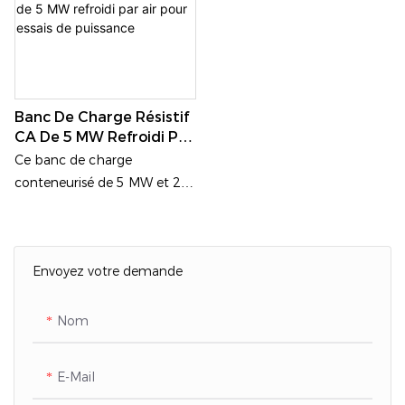
coupure (UPS), les centres de
données et les systèmes de
stockage d'énergie.
Banc De Charge Résistif
CA De 5 MW Refroidi Par
Air Pour Essais De
Ce banc de charge
Puissance
conteneurisé de 5 MW et 20
kV est une solution
spécialisée conçue pour
l'équilibrage du réseau
Envoyez votre demande
électrique éolien. Conçu
pour une précision et une
fiabilité élevées, il fournit une
Nom
charge contrôlée et
ajustable afin de garantir la
E-Mail
stabilité de l'intégration de