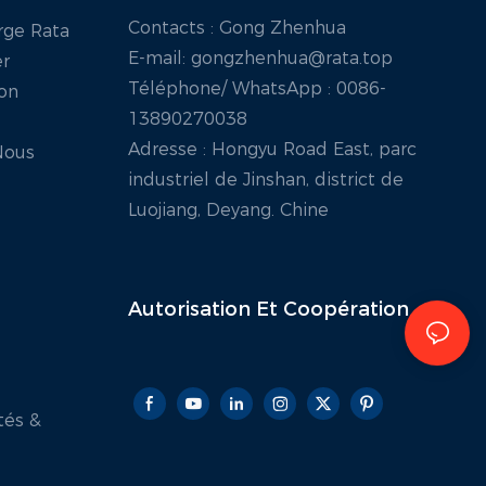
Contacts : Gong Zhenhua
rge Rata
E-mail:
gongzhenhua@rata.top
er
Téléphone/
WhatsApp
: 0086-
ion
13890270038
Adresse : Hongyu Road East, parc
Nous
industriel de Jinshan, district de
Luojiang, Deyang. Chine
Autorisation Et
Coopération
tés &