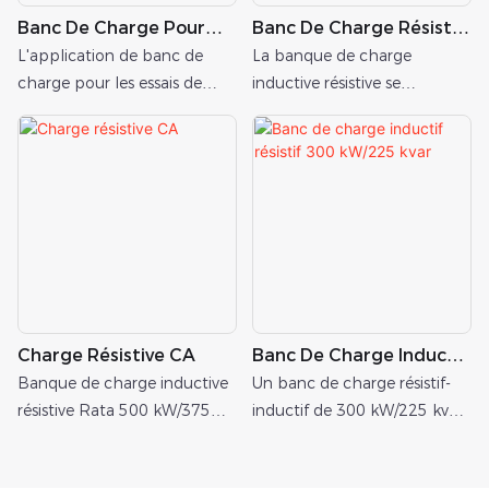
Banc De Charge Pour
Banc De Charge Résistif-
Test De Charge De
Inductif Pour Essai De
L'application de banc de
La banque de charge
Générateur Marin
Réception De Groupe
charge pour les essais de
inductive résistive se
Électrogène Diesel
charge des générateurs
compose généralement
marins comprend la
d'une résistance résistive,
simulation de la charge
d'une résistance de puissance
réelle et des performances.
et
Charge Résistive CA
Banc De Charge Inductif
Résistif 300 KW/225 Kvar
Banque de charge inductive
Un banc de charge résistif-
résistive Rata 500 kW/375
inductif de 300 kW/225 kvar
kvar AC 400 V
est généralement utilisé pour
principalement utilisée pour
un essai de charge de