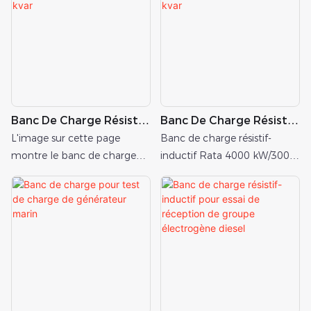
inductives.
Banc De Charge Résistif-
Banc De Charge Résistif-
Inductif Marin 500
Inductif De 4000
L'image sur cette page
Banc de charge résistif-
KW/375 Kvar
KW/3000 Kvar
montre le banc de charge
inductif Rata 4000 kW/3000
résistif Rata 500 kW/375 kvar
kvar utilisé pour les essais de
avec sa puissance active
charge des générateurs de
nominale
navires.