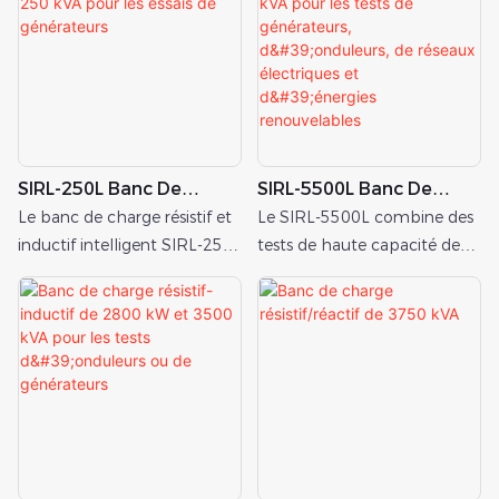
SIRL-250L Banc De
SIRL-5500L Banc De
Charge Résistif Et
Charge Résistif/réactif
Le banc de charge résistif et
Le SIRL-5500L combine des
Inductif Intelligent 250
5500 KVA Pour Les Tests
inductif intelligent SIRL-250L
tests de haute capacité de
KVA Pour Les Essais De
De Générateurs,
de 250 kVA est conçu pour
5500 kVA, une véritable
Générateurs
D'onduleurs, De Réseaux
les tests et la mise en service
simulation de charge
Électriques Et
complets des générateurs
industrielle, une
D'énergies
diesel, des systèmes UPS, des
télécommande intelligente
Renouvelables
équipements de distribution
et une protection de qualité
d'énergie et des
industrielle dans une solution
infrastructures électriques
conteneurisée unique.
critiques.