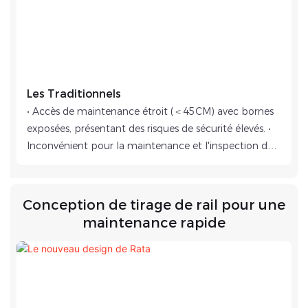
Les Traditionnels
• Accès de maintenance étroit (＜45CM) avec bornes
exposées, présentant des risques de sécurité élevés. •
Inconvénient pour la maintenance et l'inspection de
l'équipement (mouvement latéral du corps requis
dans l'accès). • Capacité de puissance limitée (max
2500KW pour les unités basées sur un conteneur de
Conception de tirage de rail pour une
6m).
maintenance rapide