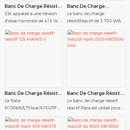
Banc De Charge Résistif-
Banc De Charge
Inductif De 2800 KW Et
Résistif/réactif De 3750
Cet appareil a une tension
Le banc de charge
3500 KVA Pour Les Tests
KVA
d'essai nominale de 415 Vca
résistif/réactif de 3 750 kVA
D'onduleurs Ou De
(compatible 400 V), prend
de Ratas est conçu pour les
Générateurs
en charge les fréquences de
groupes électrogènes diesel
50/60 Hz, utilise une
et à gaz, ainsi que pour les
connexion triphasée à trois
systèmes d'alimentation de
fils et dispose d'un facteur de
secours. Il permet d'effectuer
puissance réglable de 0,8 à
les tests de réception en
1,0.
usine, la mise en service sur
site, les tests à pleine charge,
les tests de charge par
Banc De Charge Résistif-
Banc De Charge Résistif-
paliers et les tests de
Réactif 125 KVA/415 V
Inductif Marin 2500
maintenance annuels. Il
Le Rata-
Le banc de charge résistif
KW/2000 Kvar
simule avec précision les
R100kW/L75kvar/415V/PF0.8
réactif Rata est utilisé pour
conditions réelles d'utilisation
est un banc de charge réactif
tester le facteur de puissance
grâce à une combinaison de
résistif de 125 kVA produit
nominal du groupe
charges résistives et
par Rata.
électrogène.