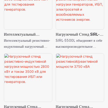
Интеллектуальный
Нагрузочный Стенд SIRL-
Резистивный И
5500L Мощностью 5500
Интеллектуальный резистивно-
SIRL-5500L объединяет в себе
Индуктивный Нагрузочный
КВА Для Измерения
индуктивный нагрузочный
высокопроизводительное
Стенд SIRL-250L
Резистивной/реактивной
стенд SIRL-250L мощностью
тестирование мощностью 5500
Мощностью 250 КВА Для
Нагрузки Генераторов, ИБП,
250 кВА предназначен для
кВА, имитацию реальной
Тестирования Генераторов.
Электросетей И
комплексного тестирования и
промышленной нагрузки,
Возобновляемых
ввода в эксплуатацию
интеллектуальное
Источников Энергии.
дизельных генераторов, систем
дистанционное управление и
бесперебойного питания,
защиту промышленного класса в
оборудования распределения
одном контейнерном решении.
электроэнергии и объектов
критической энергетической
Нагрузочный Стенд
Нагрузочный Стенд
инфраструктуры.