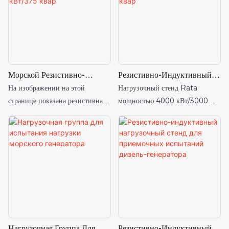
резистивных и индуктивных
нагрузок.
Морской Резистивно-
Резистивно-Индуктивный
Индуктивный Нагрузочный
Нагрузочный Стенд
На изображении на этой
Нагрузочный стенд Rata
Стенд Мощностью 500
Мощностью 4000
странице показана резистивная
мощностью 4000 кВт/3000
КВт/375 Квар
КВт/3000 Квар
нагрузочная система мощностью
квар с резистивно-индуктивной
500 кВт/375 квар с
нагрузкой, используемый для
номинальной активной
испытаний генераторов на
мощностью.
нагрузку на судах.
Нагрузочная Группа Для
Резистивно-Индуктивный