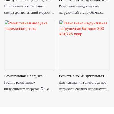
Испытания Нагрузки
Нагрузочный Стенд Для
Применение нагрузочного
Резистивно-индуктивный
Морского Генератора
Приемочных Испытаний
стенда для испытаний морских
нагрузочный стенд обычно
Дизель-Генератора
генераторов под нагрузкой
состоит из резистивного
включает в себя имитацию
сопротивления, силового
фактической нагрузки и
сопротивления и
производительности.
Резистивная Нагрузка
Резистивно-Индуктивная
Переменного Тока
Нагрузочная Батарея 300
Группа резистивно-
Для испытания генератора под
КВт/225 Квар
индуктивных нагрузок Rata
нагрузкой обычно используется
500 кВт/375 квар переменного
резистивно-индуктивный
тока 400 В, в основном
нагрузочный стенд мощностью
используется для морских
300 кВт/225 квар. Конструкция