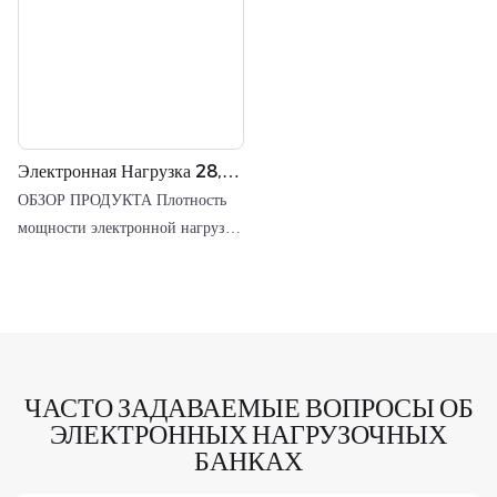
Электронная Нагрузка 28,5
В
ОБЗОР ПРОДУКТА Плотность
мощности электронной нагрузки
серии RATA в два раза выше,
чем у традиционной
ЧАСТО ЗАДАВАЕМЫЕ ВОПРОСЫ ОБ
ЭЛЕКТРОННЫХ НАГРУЗОЧНЫХ
БАНКАХ