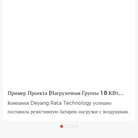
Пример Проекта (нагрузочная Группа 18 КВт,
Монтируемая В Стойку)
Компания Deyang Rata Technology успешно
поставила резистивную батарею нагрузки с воздушным
охлаждением мощностью 18 кВт и напряжением 400 В
переменного тока в ведущий центр обработки данных
на Ближнем Востоке. Эта установка была специально