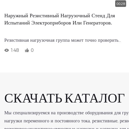
00:28
Наружный Резистивный Нагрузочный Стенд Для
Испытаний Электроприборов Или Генераторов.
Резистивная нагрузочная группа может точно проверить
выходную мощность и несущую способность различных
148
0
генераторных установок, в основном проверить все
электрические параметры генераторных установок и
предоставить научные средства обнаружения для
генераторных установок высокой мощности.
СКАЧАТЬ КАТАЛОГ
Мы специализируемся на производстве оборудования для гру
нагрузки переменного и постоянного тока, резистивные, рез
резистивно-индуктивно-емкостные нагрузки и нагрузки для 