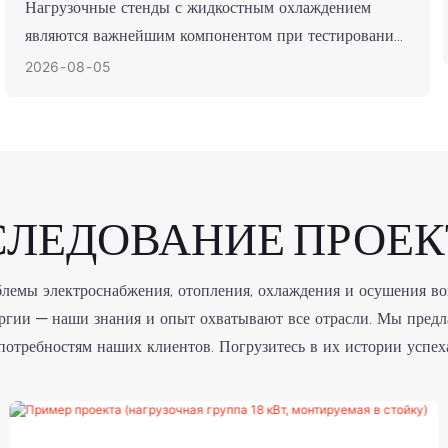
Нагрузочные стенды с жидкостным охлаждением
являются важнейшим компонентом при тестировании
генераторов, систем бесперебойного питания, систем
2026
08
05
хранения энергии на основе батарей и другого
критически важного энергетического оборудования. В
условиях растущих потребностей в электроэнергии
центров обработки данных, промышленных
предприятий и систем возобновляемой энергии, более
СЛЕДОВАНИЕ ПРОЕК
эффективные нагрузочные стенды обеспечивают
снижение эксплуатационных расходов, более точные
результаты тестирования и увеличение срока службы
емы электроснабжения, отопления, охлаждения и осушения во
оборудования.
ергии — наши знания и опыт охватывают все отрасли. Мы пред
отребностям наших клиентов. Погрузитесь в их истории успеха