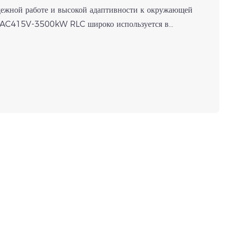
адежной работе и высокой адаптивности к окружающей
нд AC415V‑3500kW RLC широко используется в
электроэнергетике, телекоммуникациях, возобновляемой
ботки данных и других областях. Он точно имитирует
 позволяя полностью проверить работоспособность
вания. После обширных сравнений и тщательного
зчик, активно работающий в сфере испытаний
ющий высокие требования к точности оборудования,
 защите, выбрал наш интегрированный резистивно-
рузочный стенд. Продукт точно отвечает их
 выполняя заводские проверки генераторов,
на месте и проверку производительности при полной
яет профессиональные, эффективные и надежные
чика, еще раз демонстрируя признание и
ашей продукции на зарубежных рынках.