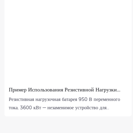
Пример Использования Резистивной Нагрузки
Мощностью 3600 КВт, 950 В Переменного Тока,
Резистивная нагрузочная батарея 950 В переменного
50/60 Гц.
тока, 3600 кВт — незаменимое устройство для
крупномасштабных систем накопления энергии,
особенно при испытаниях аккумуляторных батарей с
использованием PCS (системы преобразования энергии)