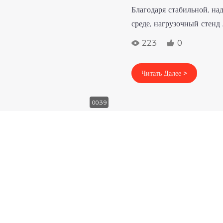
Благодаря стабильной, н
среде, нагрузочный сте
испытаниях генераторов, 
223
0
энергетике, центрах обра
сложные рабочие условия,
Читать Далее >
энергетического оборудо
отбора, малазийский зака
00:39
генераторов и предъявля
стабильности нагрузки и
индуктивно-емкостной наг
потребностям, эффективно
пусконаладочные работы 
нагрузке. Он предоставл
решения для работы заказ
конкурентоспособность н