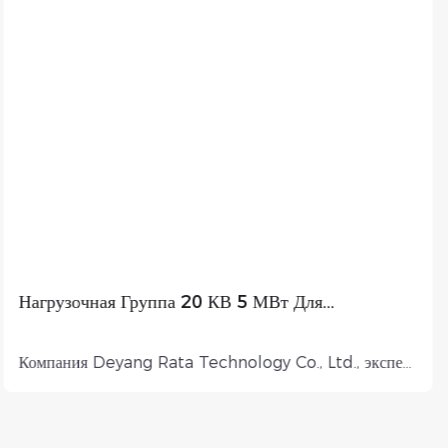
Нагрузочная Группа 20 КВ 5 МВт Для
Балансировки Финской Ветросети
Компания Deyang Rata Technology Co., Ltd., эксперт
по нагрузочным батареям в Китае, в партнерстве с
финским клиентом поставила резистивную нагрузочную
батарею мощностью 5000 кВт и напряжением 20 кВ,