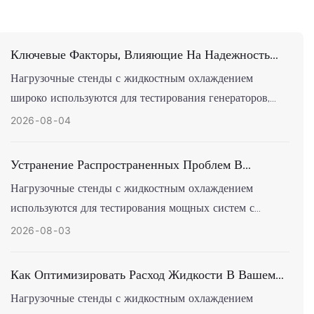
Ключевые Факторы, Влияющие На Надежность
Жидкостно-Охлаждаемого Нагрузочного Стенда.
Нагрузочные стенды с жидкостным охлаждением
широко используются для тестирования генераторов,
систем бесперебойного питания, систем хранения
2026
08
04
энергии на основе батарей и другого критически
важного энергетического оборудования. Они
Устранение Распространенных Проблем В
эффективно рассеивают тепло, что делает их хорошо
Нагрузочных Стендах С Жидкостным
Нагрузочные стенды с жидкостным охлаждением
подходящими для непрерывных испытаний высокой
Охлаждением
используются для тестирования мощных систем с
мощности, например, в системах возобновляемой
передачей выделяемого тепла в контур жидкостного
2026
08
03
энергетики, на промышленных объектах и ​​в центрах
охлаждения. Они широко применяются в центрах
обработки данных.
обработки данных, инфраструктуре искусственного
Как Оптимизировать Расход Жидкости В Вашем
интеллекта, промышленных предприятиях и других
Нагрузочном Стенде С Жидкостным
Нагрузочные стенды с жидкостным охлаждением
областях, где традиционные испытания с
Охлаждением?