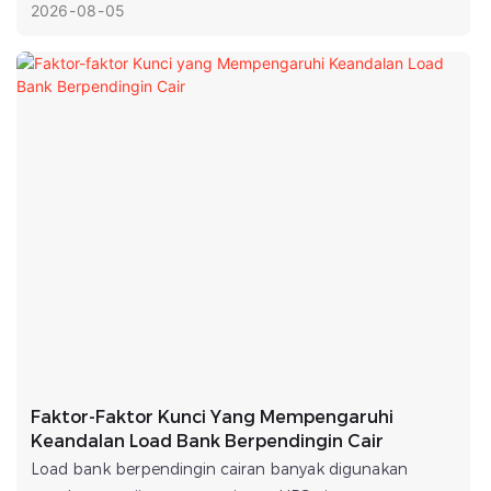
storage systems, and other critical power equipment.
2026
08
05
With the increasing power requirements of data centers,
industrial plants, and renewable energy systems, more
efficient load banks offer lower operating costs, more
accurate testing results, and longer equipment lifetimes.
Faktor-Faktor Kunci Yang Mempengaruhi
Keandalan Load Bank Berpendingin Cair
Load bank berpendingin cairan banyak digunakan