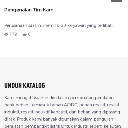
Pengenalan Tim Kami
Perusahaan saat ini memiliki 50 karyawan yang terlibat
dalam produksi dan layanan produk, membentuk tim yang
179
0
sangat baik dengan bakat teknologi tinggi dengan
pengalaman yang kaya dan tingkat profesional yang tinggi,
termasuk tim penelitian ilmiah dan tim manajemen teknis
berkualitas tinggi. Mereka memiliki pengalaman profesional
bertahun-tahun dalam desain dan pembuatan bank beban
tegangan tinggi dan rendah, kotak resistensi, bank beban
elektronik dan catu daya khusus, dilengkapi dengan sistem
UNDUH KATALOG
desain dan inovasi yang baik dan R yang kuat&Kemampuan
D.
Kami mengkhususkan diri dalam pembuatan peralatan
bank beban, termasuk beban AC/DC, beban resistif, resistif-
induktif, resistif-induktif-kapasitif, dan beban yang dipasang
di rak. Produk kami banyak digunakan dalam pengujian
peralatan pembangkit listrik untuk industri seperti kelautan,