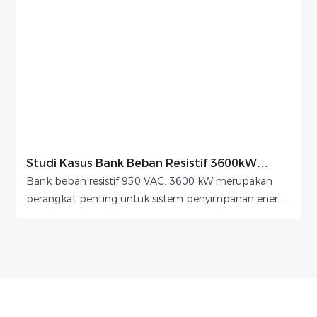
Studi Kasus Bank Beban Resistif 3600kW
950VAC 50/60Hz.
Bank beban resistif 950 VAC, 3600 kW merupakan
perangkat penting untuk sistem penyimpanan energi
skala besar, terutama dalam pengujian pelepasan
daya penuh pada paket baterai yang dikonfigurasi
dengan PCS (Sistem Konversi Daya). Ketika terintegrasi
ke dalam platform uji, bank beban ini mensimulasikan
konsumsi listrik dunia nyata dan memungkinkan
operator untuk memverifikasi kinerja sistem dengan