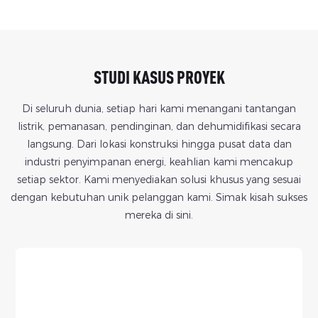
menyebabkan kehilangan tekanan yang tidak perlu dan
semua peralatan listrik harus diuji bebannya untuk
menambah beban pada pompa.
memastikan bahwa peralatan tersebut akan berfungsi
dengan andal dalam kondisi operasi sebenarnya.
STUDI KASUS PROYEK
Di seluruh dunia, setiap hari kami menangani tantangan
listrik, pemanasan, pendinginan, dan dehumidifikasi secara
langsung. Dari lokasi konstruksi hingga pusat data dan
industri penyimpanan energi, keahlian kami mencakup
setiap sektor. Kami menyediakan solusi khusus yang sesuai
dengan kebutuhan unik pelanggan kami. Simak kisah sukses
mereka di sini.