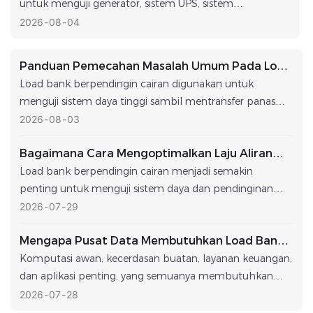
untuk menguji generator, sistem UPS, sistem
penyimpanan energi baterai, dan peralatan daya
2026
08
04
penting lainnya. Load bank ini dapat menghilangkan
panas secara efektif, sehingga sangat cocok untuk
Panduan Pemecahan Masalah Umum Pada Load
aplikasi pengujian berkelanjutan dan berkapasitas tinggi
Bank Berpendingin Cair
Load bank berpendingin cairan digunakan untuk
seperti pembangkit energi terbarukan, fasilitas industri,
menguji sistem daya tinggi sambil mentransfer panas
dan pusat data.
yang dihasilkan ke sirkuit pendingin cairan. Load bank ini
2026
08
03
umumnya digunakan di pusat data, infrastruktur AI,
Bagaimana Cara Mengoptimalkan Laju Aliran
fasilitas industri, dan aplikasi lain di mana pengujian
Pada Load Bank Berpendingin Cair Anda?
berbasis udara tradisional tidak dapat menangani
Load bank berpendingin cairan menjadi semakin
kebutuhan termal. Jika sistem bekerja dengan benar, ia
penting untuk menguji sistem daya dan pendinginan
dapat memberikan beban listrik yang stabil dan simulasi
berdensitas tinggi. Seiring dengan meningkatnya panas
2026
07
29
panas yang realistis.
yang dihasilkan oleh pusat data, fasilitas GPU, dan
Mengapa Pusat Data Membutuhkan Load Bank
lingkungan berkinerja tinggi lainnya, loop pendinginan
Berpendingin Cair Khusus?
harus mengalirkan cairan pendingin dengan laju yang
Komputasi awan, kecerdasan buatan, layanan keuangan,
tepat untuk menghilangkan panas tersebut secara
dan aplikasi penting, yang semuanya membutuhkan
efektif. Aliran yang terlalu rendah dapat menyebabkan
pasokan daya terus menerus, dapat diakomodasi oleh
2026
07
28
peningkatan suhu. Aliran yang berlebihan dapat
pusat data saat ini. Sebelum fasilitas ini beroperasi,