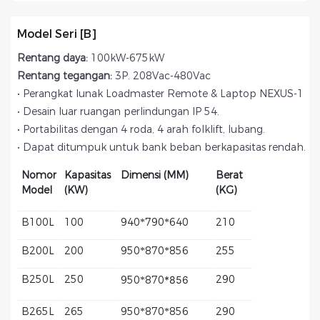
Model Seri [b]
Rentang daya:
100kW-675kW
Rentang tegangan:
3P. 208Vac-480Vac
•
Perangkat lunak Loadmaster Remote & Laptop NEXUS-1
•
Desain luar ruangan perlindungan IP 54.
•
Portabilitas dengan 4 roda, 4 arah folklift, lubang.
•
Dapat ditumpuk untuk bank beban berkapasitas rendah.
Nomor
Kapasitas
Dimensi (MM)
Berat
Model
(KW)
(KG)
B100L
100
940*790*640
210
B200L
200
950*870*856
255
B250L
250
290
950*870
*856
B265L
265
950*870*856
290