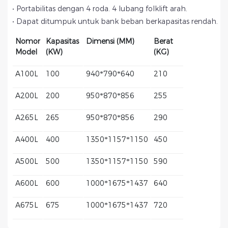
• Portabilitas dengan 4 roda. 4 lubang folklift arah.
• Dapat ditumpuk untuk bank beban berkapasitas rendah.
Nomor
Kapasitas
Dimensi (MM)
Berat
Model
(KW)
(KG)
A100L
100
940*790*640
210
A200L
200
950*870*856
255
A265L
265
950*870*856
290
A400L
400
1350*1157*1150
450
A500L
500
1350*1157*1150
590
A600L
600
1000*1675*1437
640
A675L
675
1000*1675*1437
720