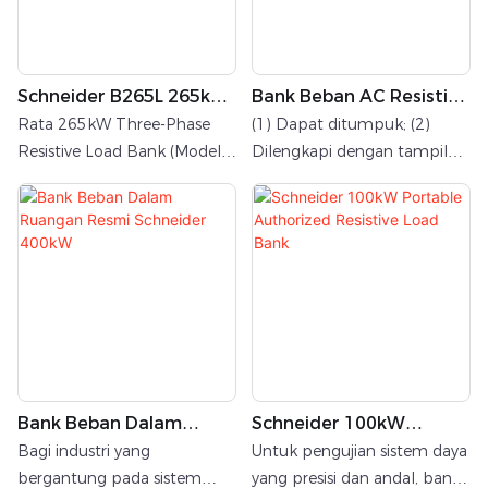
Schneider B265L 265kW
Bank Beban AC Resistif
Bank Beban AC Resistif
250kW Untuk Pengujian
Rata 265kW Three-Phase
(1) Dapat ditumpuk; (2)
Untuk Pengujian UPS
Generator H2
Resistive Load Bank (Model:
Dilengkapi dengan tampilan
B265L) telah mendapatkan
suhu udara masuk dan
otorisasi dari Schneider. Alat
keluar; (3) Sirkuit beban
ini memiliki desain kontainer,
utama menggunakan
mendukung input daya tiga
konektor sambungan cepat
fase 400Vac, dan memiliki
standar Eropa 400A; (4)
daya maksimum 265kW.
Casing cocok untuk
Alat ini banyak digunakan
penggunaan di luar ruangan;
untuk pengujian dan
(5) Kisi-kisi yang dapat
verifikasi kinerja peralatan
dilepas; (6) Pengujian &
Bank Beban Dalam
Schneider 100kW
daya tinggi seperti genset,
pengoperasian generator;
Ruangan Resmi
Portable Authorized
sistem UPS, transformator,
Pengujian UPS/PDU pusat
Bagi industri yang
Untuk pengujian sistem daya
Schneider 400kW
Resistive Load Bank
dan konverter daya.
data; Energi terbarukan
bergantung pada sistem
yang presisi dan andal, bank