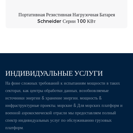
Портативная Резистивная Нагрузочная Батарея
Schneider Серии 100 КВт
ИНДИВИДУАЛЬНЫЕ УСЛУГИ
На фоне сложных требований к испытаниям мощности в таких
секторах, как центры обработки данных, возобновляемые
источники энергии & хранение энергии, мощность &
инфраструктурные проекты, морские & Для морских платформ и
военной аэрокосмической отрасли мы предоставляем полный
спектр индивидуальных услуг по обслуживанию грузовых
платформ.