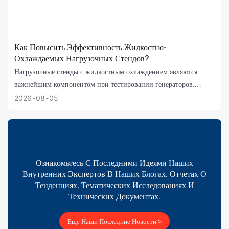
Как Повысить Эффективность Жидкостно-
Охлаждаемых Нагрузочных Стендов?
Нагрузочные стенды с жидкостным охлаждением являются
важнейшим компонентом при тестировании генераторов,
систем бесперебойного питания, систем хранения энергии на
2026
08
05
основе батарей и другого критически важного энергетического
оборудования. В условиях растущих потребностей в
электроэнергии центров обработки данных, промышленных
предприятий и систем возобновляемой энергии, более
эффективные нагрузочные стенды обеспечивают снижение
Ознакомьтесь С Последними Идеями Наших
Внутренних Экспертов В Наших Блогах, Отчетах О
эксплуатационных расходов, более точные результаты
Тенденциях, Тематических Исследованиях И
тестирования и увеличение срока службы оборудования.
Технических Документах.
Еще Наши Последние Новости >