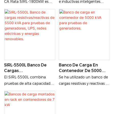
CA Rata SIRL-1800kW es
e inductivas inteligentes
UPS.
Pruebas De Generadores
una solución profesional
SIRL-250L de 250 kVA está
para pruebas de simulación
diseñado para realizar
de carga que integra una
pruebas exhaustivas y la
potencia ultra alta de 1800
puesta en marcha de
kW, un control preciso de
generadores diésel, sistemas
pasos de 5 kW, disipación de
UPS, equipos de distribución
calor de grado industrial,
de energía e infraestructuras
gestión inteligente y
eléctricas críticas.
funciones de protección
SIRL-5500L Banco De
Banco De Carga En
integral. Se utiliza
Cargas
Contenedor De 5000
ampliamente para pruebas
Resistivas/reactivas De
KVA Para Pruebas De
El SIRL-5500L combina
Se ha utilizado un banco de
de rendimiento y verificación
5500 KVA Para Pruebas
Generadores.
pruebas de alta capacidad
cargas resistivas y reactivas en
de equipos de potencia
De Generadores, UPS,
de 5500 kVA, simulación de
contenedores para probar
industrial a gran escala,
Redes Eléctricas Y
carga industrial real, control
generadores de gran
incluidos generadores de
Energías Renovables.
remoto inteligente y
capacidad, así como otros
gran tamaño, sistemas UPS,
protección de grado
dispositivos de generación de
centros de datos y sistemas